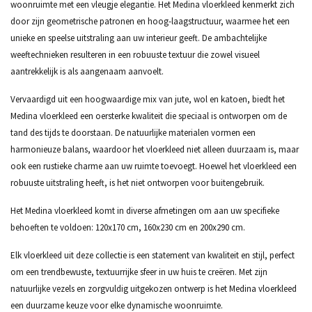
woonruimte met een vleugje elegantie. Het Medina vloerkleed kenmerkt zich
door zijn geometrische patronen en hoog-laagstructuur, waarmee het een
unieke en speelse uitstraling aan uw interieur geeft. De ambachtelijke
weeftechnieken resulteren in een robuuste textuur die zowel visueel
aantrekkelijk is als aangenaam aanvoelt.
Vervaardigd uit een hoogwaardige mix van jute, wol en katoen, biedt het
Medina vloerkleed een oersterke kwaliteit die speciaal is ontworpen om de
tand des tijds te doorstaan. De natuurlijke materialen vormen een
harmonieuze balans, waardoor het vloerkleed niet alleen duurzaam is, maar
ook een rustieke charme aan uw ruimte toevoegt. Hoewel het vloerkleed een
robuuste uitstraling heeft, is het niet ontworpen voor buitengebruik.
Het Medina vloerkleed komt in diverse afmetingen om aan uw specifieke
behoeften te voldoen: 120x170 cm, 160x230 cm en 200x290 cm.
Elk vloerkleed uit deze collectie is een statement van kwaliteit en stijl, perfect
om een trendbewuste, textuurrijke sfeer in uw huis te creëren. Met zijn
natuurlijke vezels en zorgvuldig uitgekozen ontwerp is het Medina vloerkleed
een duurzame keuze voor elke dynamische woonruimte.