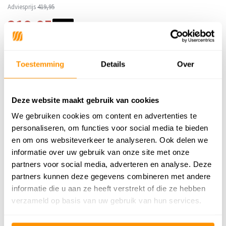
Adviesprijs
419,95
319,95
Je bespaart 100 euro
24%
Toestemming
Details
Over
Reviews
5
/
Gemiddelde uit 1 beoordelingen
Deze website maakt gebruik van cookies
5
We gebruiken cookies om content en advertenties te
5
/
5
personaliseren, om functies voor social media te bieden
Gepost door:
Mirjam v R v K-Brouwer
op
en om ons websiteverkeer te analyseren. Ook delen we
28 Maart 2024
informatie over uw gebruik van onze site met onze
Tapijt is helemaal zoals het op de site
partners voor social media, adverteren en analyse. Deze
stond. Ben er super blij mee!
partners kunnen deze gegevens combineren met andere
informatie die u aan ze heeft verstrekt of die ze hebben
Schrijf je eigen review
verzameld op basis van uw gebruik van hun services.