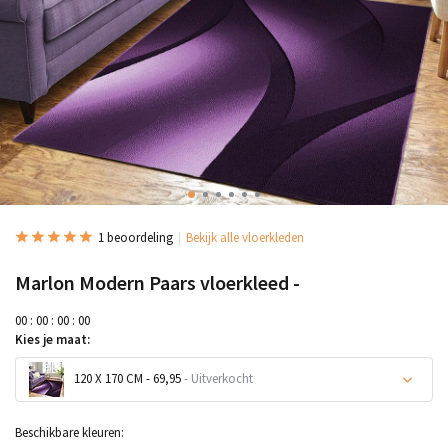
1 beoordeling
Bekijk alle vloerkleden
Marlon Modern Paars vloerkleed -
0
0
:
0
0
:
0
0
:
0
0
Kies je maat:
120 X 170 CM - 69,95
- Uitverkocht
Uitverkocht
Beschikbare kleuren: