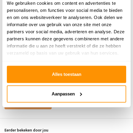
We gebruiken cookies om content en advertenties te
Buy now, pay later
personaliseren, om functies voor social media te bieden
en om ons websiteverkeer te analyseren. Ook delen we
informatie over uw gebruik van onze site met onze
partners voor social media, adverteren en analyse. Deze
Reviews
partners kunnen deze gegevens combineren met andere
informatie die u aan ze heeft verstrekt of die ze hebben
5
/
Gemiddelde uit 1 beoordelingen
5
verzameld op basis van uw gebruik van hun services.
5
/
5
Gepost door:
Rick Mol
op 15 November
Alles toestaan
2025
Mooi
Aanpassen
Schrijf je eigen review
Eerder bekeken door jou