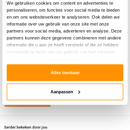
We gebruiken cookies om content en advertenties te
Buy now, pay later
personaliseren, om functies voor social media te bieden
en om ons websiteverkeer te analyseren. Ook delen we
informatie over uw gebruik van onze site met onze
partners voor social media, adverteren en analyse. Deze
Reviews
partners kunnen deze gegevens combineren met andere
informatie die u aan ze heeft verstrekt of die ze hebben
5
/
Gemiddelde uit 1 beoordelingen
5
verzameld op basis van uw gebruik van hun services.
5
/
5
Gepost door:
Rick Mol
op 15 November
Alles toestaan
2025
Mooi
Aanpassen
Schrijf je eigen review
Eerder bekeken door jou