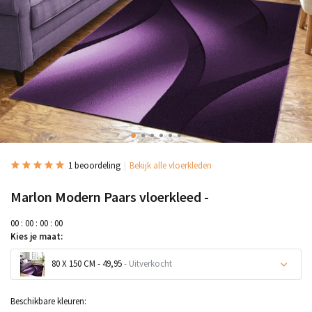
1 beoordeling
Bekijk alle vloerkleden
Marlon Modern Paars vloerkleed -
0
0
:
0
0
:
0
0
:
0
0
Kies je maat:
80 X 150 CM - 49,95
- Uitverkocht
Uitverkocht
Beschikbare kleuren: