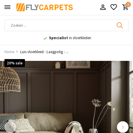
0
9,1
uit 11.000+ beoordelingen
Home
Luis vloerkleed - Laagpolig - ...
20% sale