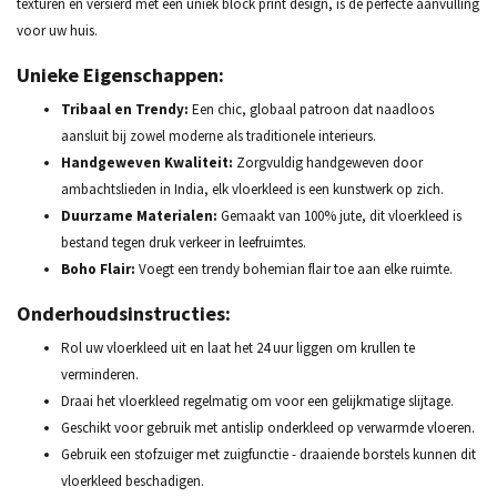
texturen en versierd met een uniek block print design, is de perfecte aanvulling
voor uw huis.
Unieke Eigenschappen:
Tribaal en Trendy:
Een chic, globaal patroon dat naadloos
aansluit bij zowel moderne als traditionele interieurs.
Handgeweven Kwaliteit:
Zorgvuldig handgeweven door
ambachtslieden in India, elk vloerkleed is een kunstwerk op zich.
Duurzame Materialen:
Gemaakt van 100% jute, dit vloerkleed is
bestand tegen druk verkeer in leefruimtes.
Boho Flair:
Voegt een trendy bohemian flair toe aan elke ruimte.
Onderhoudsinstructies:
Rol uw vloerkleed uit en laat het 24 uur liggen om krullen te
verminderen.
Draai het vloerkleed regelmatig om voor een gelijkmatige slijtage.
Geschikt voor gebruik met antislip onderkleed op verwarmde vloeren.
Gebruik een stofzuiger met zuigfunctie - draaiende borstels kunnen dit
vloerkleed beschadigen.