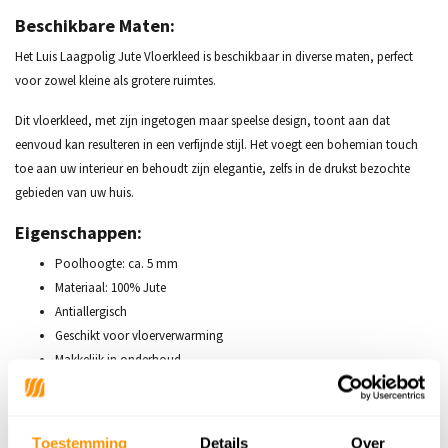
Beschikbare Maten:
Het Luis Laagpolig Jute Vloerkleed is beschikbaar in diverse maten, perfect
voor zowel kleine als grotere ruimtes.
Dit vloerkleed, met zijn ingetogen maar speelse design, toont aan dat
eenvoud kan resulteren in een verfijnde stijl. Het voegt een bohemian touch
toe aan uw interieur en behoudt zijn elegantie, zelfs in de drukst bezochte
gebieden van uw huis.
Eigenschappen:
Poolhoogte: ca. 5 mm
Materiaal: 100% Jute
Antiallergisch
Geschikt voor vloerverwarming
Makkelijk in onderhoud
Productieland: India
Gewicht: +/- 2600 gr/m2
Getoonde afbeelding heeft de afmeting 160x230cm
Toestemming
Details
Over