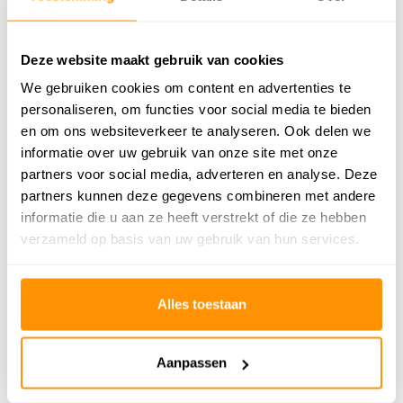
Bijzonderheden: Omdat het opgerold is geweest kan dit kleed bij het
uitrollen een beetje bobbelig zijn. Dit verdwijnt na korte tijd vanzelf.
Even oprollen in tegenovergestelde richting kan helpen.
Deze website maakt gebruik van cookies
We gebruiken cookies om content en advertenties te
personaliseren, om functies voor social media te bieden
en om ons websiteverkeer te analyseren. Ook delen we
informatie over uw gebruik van onze site met onze
Productspecificaties
partners voor social media, adverteren en analyse. Deze
partners kunnen deze gegevens combineren met andere
SKU
9507527663875
informatie die u aan ze heeft verstrekt of die ze hebben
verzameld op basis van uw gebruik van hun services.
Adviesprijs
539,95
429,95
Je bespaart 110 euro
20%
Alles toestaan
Aanpassen
Reviews