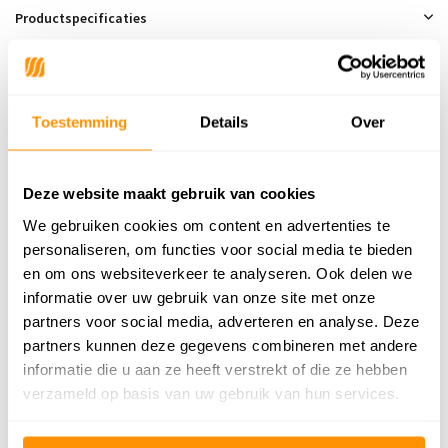
Productspecificaties
SKU
9504458454640
Toestemming
Details
Over
249,95
Deze website maakt gebruik van cookies
We gebruiken cookies om content en advertenties te
personaliseren, om functies voor social media te bieden
Reviews
en om ons websiteverkeer te analyseren. Ook delen we
informatie over uw gebruik van onze site met onze
0
/
Gemiddelde uit 0 beoordelingen
5
partners voor social media, adverteren en analyse. Deze
Er zijn nog geen reviews geschreven over dit product..
partners kunnen deze gegevens combineren met andere
informatie die u aan ze heeft verstrekt of die ze hebben
Schrijf je eigen review
verzameld op basis van uw gebruik van hun services.