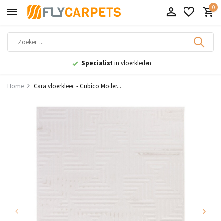
0
9,1
uit 11.000+ beoordelingen
Home
Cara vloerkleed - Cubico Moder...