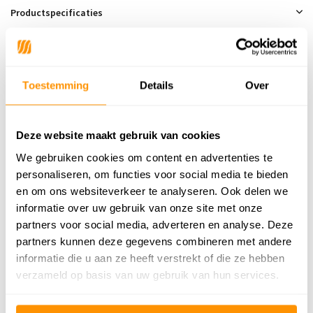
Productspecificaties
SKU
9501845773551
Toestemming
Details
Over
99,95
Deze website maakt gebruik van cookies
We gebruiken cookies om content en advertenties te
personaliseren, om functies voor social media te bieden
Reviews
en om ons websiteverkeer te analyseren. Ook delen we
informatie over uw gebruik van onze site met onze
0
/
Gemiddelde uit 0 beoordelingen
5
partners voor social media, adverteren en analyse. Deze
Er zijn nog geen reviews geschreven over dit product..
partners kunnen deze gegevens combineren met andere
informatie die u aan ze heeft verstrekt of die ze hebben
Schrijf je eigen review
verzameld op basis van uw gebruik van hun services.