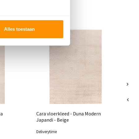
Alles toestaan
Ca
Ja
ra
Cara vloerkleed - Duna Modern
Japandi - Beige
Deliverytime
Del