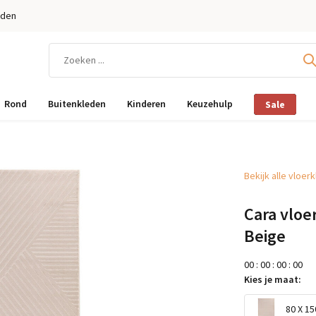
eden
Rond
Buitenkleden
Kinderen
Keuzehulp
Sale
Bekijk alle vloer
Cara vloe
Beige
0
0
:
0
0
:
0
0
:
0
0
Kies je maat:
80 X 15