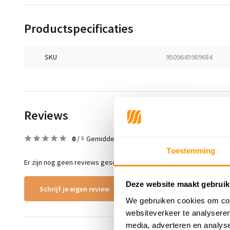
Productspecificaties
SKU
9509645989684
Reviews
0
/
Gemiddelde uit 0 beoordelingen
5
Toestemming
Er zijn nog geen reviews geschreven over dit product..
Deze website maakt gebruik
Schrijf je eigen review
We gebruiken cookies om cont
websiteverkeer te analyseren
media, adverteren en analys