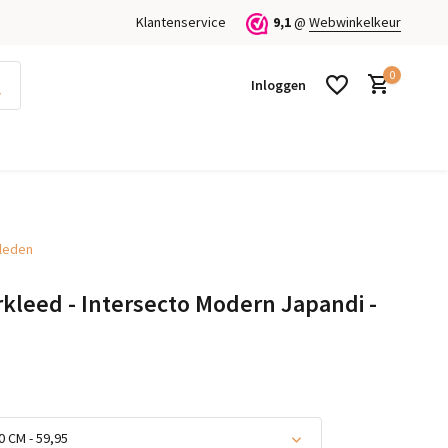
Klantenservice
9,1
@
Webwinkelkeur
0
Inloggen
kleden
Account aanmaken
Account aanmaken
rkleed - Intersecto Modern Japandi -
0 CM - 59,95