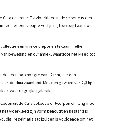
ara collectie. Elk vloerkleed in deze serie is een
armee het een vleugje verfijning toevoegt aan uw
ollectie een unieke diepte en textuur in elke
e van beweging en dynamiek, waardoor het kleed tot
leden een poolhoogte van 12 mm, die een
n aan de duurzaamheid. Met een gewicht van 2,3 kg
kt is voor dagelijks gebruik.
 kleden uit de Cara collectie ontworpen om lang mee
t het vloerkleed zijn vorm behoudt en bestand is
voudig; regelmatig stofzuigen is voldoende om het