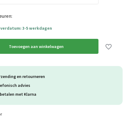
euren:
everdatum: 3-5 werkdagen
Toevoegen aan winkelwagen
rzending en retourneren
lefonisch advies
betalen met Klarna
er