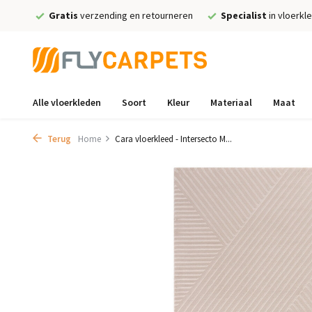
Gratis
verzending en retourneren
Specialist
in vloerkl
Alle vloerkleden
Soort
Kleur
Materiaal
Maat
Terug
Home
Cara vloerkleed - Intersecto M...