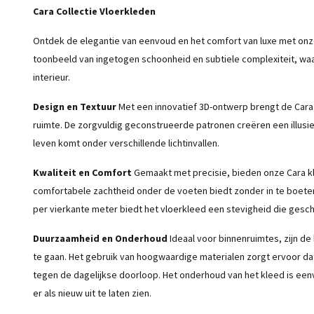
Cara Collectie Vloerkleden
Ontdek de elegantie van eenvoud en het comfort van luxe met onze C
toonbeeld van ingetogen schoonheid en subtiele complexiteit, wa
interieur.
Design en Textuur
Met een innovatief 3D-ontwerp brengt de Cara c
ruimte. De zorgvuldig geconstrueerde patronen creëren een illusi
leven komt onder verschillende lichtinvallen.
Kwaliteit en Comfort
Gemaakt met precisie, bieden onze Cara k
comfortabele zachtheid onder de voeten biedt zonder in te boete
per vierkante meter biedt het vloerkleed een stevigheid die geschi
Duurzaamheid en Onderhoud
Ideaal voor binnenruimtes, zijn de
te gaan. Het gebruik van hoogwaardige materialen zorgt ervoor da
tegen de dagelijkse doorloop. Het onderhoud van het kleed is een
er als nieuw uit te laten zien.