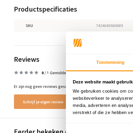
Productspecificaties
SKU
7434645660689
Reviews
Toestemming
0
/
Gemiddelde uit 0 beoordelingen
5
Deze website maakt gebruik
Er zijn nog geen reviews geschreven over dit product..
We gebruiken cookies om cont
websiteverkeer te analyseren
Schrijf je eigen review
media, adverteren en analys
verstrekt of die ze hebben v
Eerder bekeken door jou