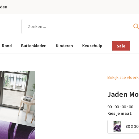
eden
Rond
Buitenkleden
Kinderen
Keuzehulp
Sale
Bekijk alle vloer
Jaden Mod
0
0
:
0
0
:
0
0
:
0
0
Kies je maat:
80 X 30