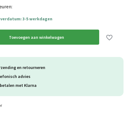
euren:
everdatum: 3-5 werkdagen
Toevoegen aan winkelwagen
rzending en retourneren
lefonisch advies
betalen met Klarna
er