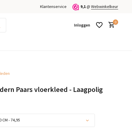
Klantenservice
9,1
@
Webwinkelkeur
0
Inloggen
kleden
Account aanmaken
Account aanmaken
ern Paars vloerkleed - Laagpolig
0 CM - 74,95