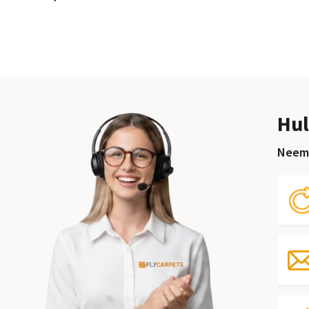
Hul
Neem 