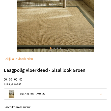
Bekijk alle vloerkleden
Laagpolig vloerkleed - Sisal look Groen
0
0
:
0
0
:
0
0
:
0
0
Kies je maat:
160x230 cm - 259,95
Beschikbare kleuren: