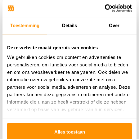
Materiaal Achterkant
Latex
Poolhoogte
6mm
Toestemming
Details
Over
Gewicht
1,90kg/m²
Productiemethode
Machinaal geweven
Deze website maakt gebruik van cookies
Vloerverwarming
Geschikt
We gebruiken cookies om content en advertenties te
personaliseren, om functies voor social media te bieden
Geschikt voor: Binnen of
Binnen & Buiten
en om ons websiteverkeer te analyseren. Ook delen we
buiten?
informatie over uw gebruik van onze site met onze
Anti allergie
Ja
partners voor social media, adverteren en analyse. Deze
partners kunnen deze gegevens combineren met andere
Gecertificeerd
Ja
informatie die u aan ze heeft verstrekt of die ze hebben
verzameld op basis van uw gebruik van hun services.
259,95
Alles toestaan
Buy now, pay later