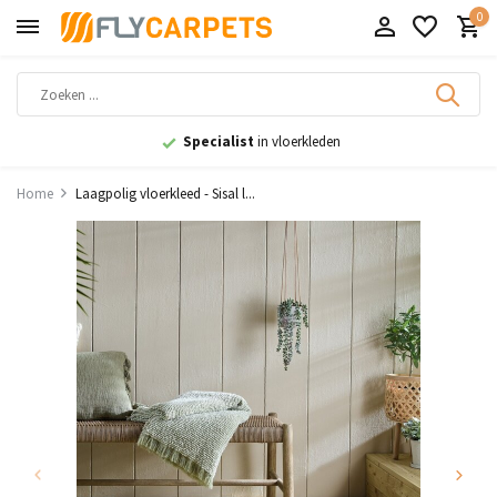
0
en
9,1
uit 11.000+ beoordeling
Home
Laagpolig vloerkleed - Sisal l...