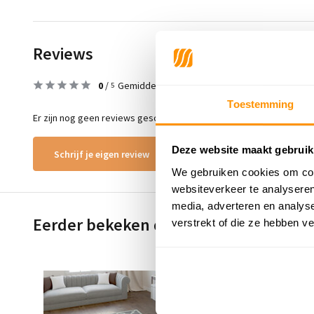
Reviews
0
/
Gemiddelde uit 0 beoordelingen
5
Toestemming
Er zijn nog geen reviews geschreven over dit product..
Deze website maakt gebruik
Schrijf je eigen review
We gebruiken cookies om cont
websiteverkeer te analyseren
media, adverteren en analys
Eerder bekeken door jou
verstrekt of die ze hebben v