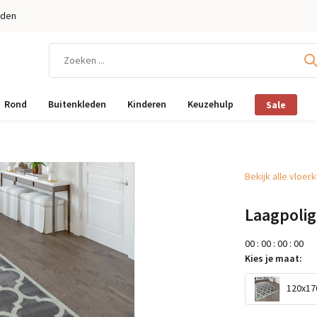
eden
Rond
Buitenkleden
Kinderen
Keuzehulp
Sale
Bekijk alle vloer
Laagpolig
0
0
:
0
0
:
0
0
:
0
0
Kies je maat:
120x170