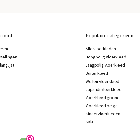
ccount
Populaire categorieën
eren
Alle vloerkleden
stellingen
Hoogpolig vloerkleed
langlijst
Laagpolig vloerkleed
Buitenkleed
Wollen vloerkleed
Japandi vloerkleed
Vloerkleed groen
Vloerkleed beige
Kindervloerkleden
Sale