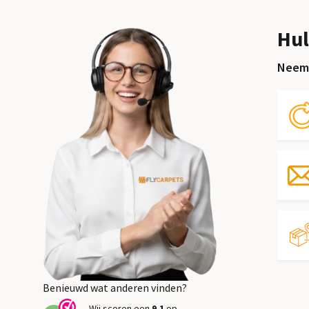
Hul
Neem 
Benieuwd wat anderen vinden?
Wij scoren een
9,1
op