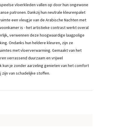
 speelse vloerkleden vallen op door hun ongewone
aanse patronen. Dankzij hun neutrale kleurenpalet
fruimte een vleugje van de Arabische Nachten met
woonkamer is - het artistieke contrast werkt overal
uiterlijk, verwennen deze hoogwaardige laagpolige
ng. Ondanks hun heldere kleuren, zijn ze
 ruimtes met vloerverwarming. Gemaakt van het
aren verrassend duurzaam en vrijwel
kun je zonder aarzeling genieten van het comfort
 zijn van schadelijke stoffen.