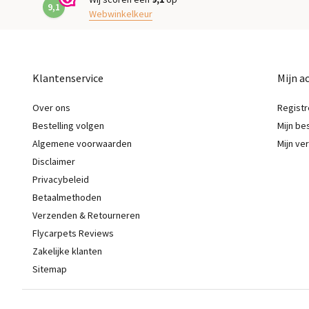
9,1
Webwinkelkeur
Klantenservice
Mijn a
Over ons
Registr
Bestelling volgen
Mijn be
Algemene voorwaarden
Mijn ver
Disclaimer
Privacybeleid
Betaalmethoden
Verzenden & Retourneren
Flycarpets Reviews
Zakelijke klanten
Sitemap
Laagpolig Modern Vloerkleed Sinovo - Grijs