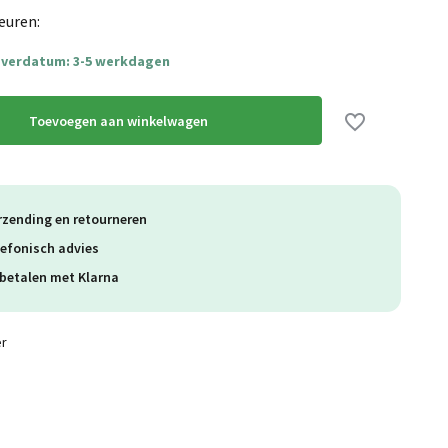
euren:
everdatum: 3-5 werkdagen
Toevoegen aan winkelwagen
rzending en retourneren
lefonisch advies
betalen met Klarna
er