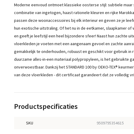
Moderne eenvoud ontmoet klassieke oosterse stijl: subtiele maar
combinatie van ingetogen, haast rationele kleuren en rijke Marokk
passen deze woonaccessoires bij elk interieur en geven ze je lee
hun exotische uitstraling. Of het nu in de eetkamer, slaapkamer of 
en geeft je leefstijl een heel bijzondere sfeer! Naast hun zachte 
vloerkleden je voeten met een aangenaam gevoel en zachte aanraki
gemakkelijk te onderhouden, robuust en geschikt voor gebruik in
duurzame alles-in-een materiaal polypropyleen, is het gebruikte g
onverwoestbaar. Dankzij het STANDARD 100 by OEKO-TEX® keurmerk 
van deze vloerkleden - dit certificaat garandeert dat ze volledig vrij
Productspecificaties
SKU
9509795354615