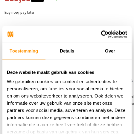
Buy now, pay later
Reviews
Toestemming
Details
Over
5
/
Gemiddelde uit 2 beoordelingen
5
5
/
5
/
Deze website maakt gebruik van cookies
5
5
Gepost door:
John
op 25 Mei 2026
Gepost door:
Esmee Blaazer
op 25
We gebruiken cookies om content en advertenties te
Oktober 2024
personaliseren, om functies voor social media te bieden
Mooie kleuren, voldoet aan onze eisen.
en om ons websiteverkeer te analyseren. Ook delen we
Heel erg leuk kleed voor een kinde
informatie over uw gebruik van onze site met onze
Aanrader. Pluist niet/geen wol. G
partners voor social media, adverteren en analyse. Deze
mooie synthetische kwaliteit
partners kunnen deze gegevens combineren met andere
informatie die u aan ze heeft verstrekt of die ze hebben
Schrijf je eigen review
verzameld op basis van uw gebruik van hun services.