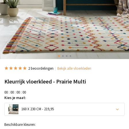
2 beoordelingen
Bekijk alle vloerkleden
Kleurrijk vloerkleed - Prairie Multi
0
0
:
0
0
:
0
0
:
0
0
Kies je maat:
160 X 230 CM - 219,95
Beschikbare kleuren: