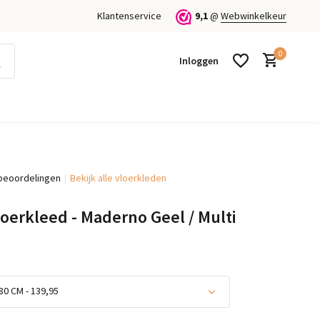
Klantenservice
9,1
@
Webwinkelkeur
0
Inloggen
beoordelingen
Bekijk alle vloerkleden
Account aanmaken
Account aanmaken
loerkleed - Maderno Geel / Multi
80 CM - 139,95