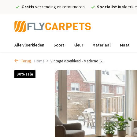
Gratis
verzending en retourneren
Specialist
in vloerkl
Alle vloerkleden
Soort
Kleur
Materiaal
Maat
Terug
Home
Vintage vloerkleed - Maderno G...
30% sale