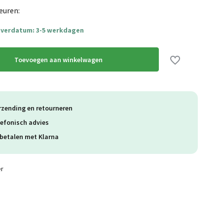
euren:
everdatum: 3-5 werkdagen
Toevoegen aan winkelwagen
rzending en retourneren
lefonisch advies
betalen met Klarna
er