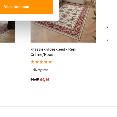
Alles toestaan
r
Klassiek vloerkleed - Reni
Crème/Rood
Deliverytime
Del
64,95
89,95
19