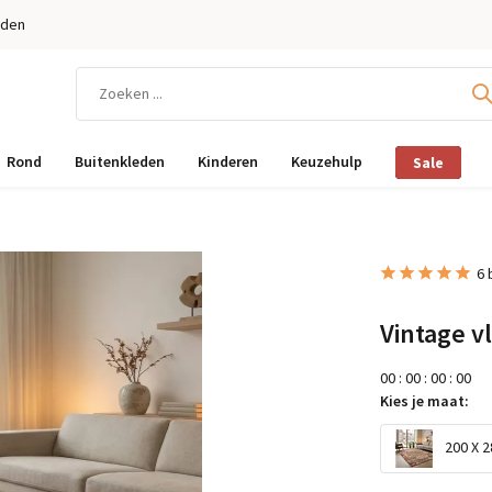
eden
Rond
Buitenkleden
Kinderen
Keuzehulp
Sale
6 
Vintage v
0
0
:
0
0
:
0
0
:
0
0
Kies je maat:
200 X 2