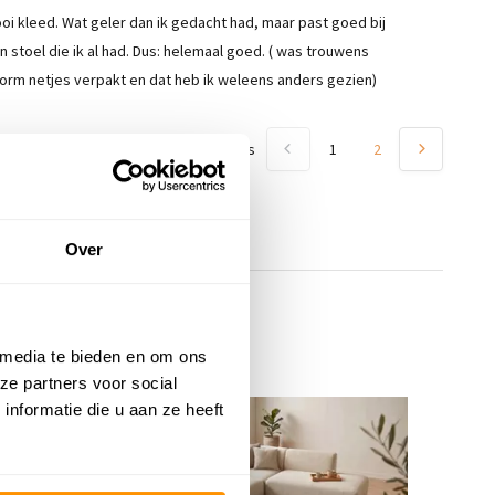
oi kleed. Wat geler dan ik gedacht had, maar past goed bij
n stoel die ik al had. Dus: helemaal goed. ( was trouwens
orm netjes verpakt en dat heb ik weleens anders gezien)
Toon
1
-
3
van
6
reacties
1
2
Over
 media te bieden en om ons
ze partners voor social
nformatie die u aan ze heeft
KORTING 28%
K
Kl
Cr