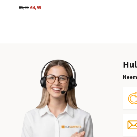
64,95
89,95
Hul
Neem 