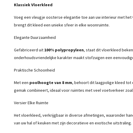
Klassiek Vloerkleed
Voeg een vleugje oosterse elegantie toe aan uw interieur met het
brengt dit kleed een unieke sfeer in elke woonruimte.
Elegante Duurzaamheid
Gefabriceerd uit
100% polypropyleen
, staat dit vloerkleed beke
onderhoudsvriendelijke karakter maakt stofzuigen een eenvoudige taa
Praktische Schoonheid
Met een
poolhoogte van 8 mm
, behoort dit laagpolige kleed tot
gemak combineert, ideaal voor ruimtes met veel voetverkeer zoal
Versier Elke Ruimte
Het vloerkleed, verkrijgbaar in diverse afmetingen, waaronder han
van uw hal of keuken met zijn decoratieve en exotische uitstraling.