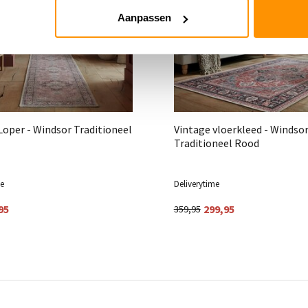
Aanpassen
Loper - Windsor Traditioneel
Vintage vloerkleed - Windso
Traditioneel Rood
me
Deliverytime
95
299,95
359,95