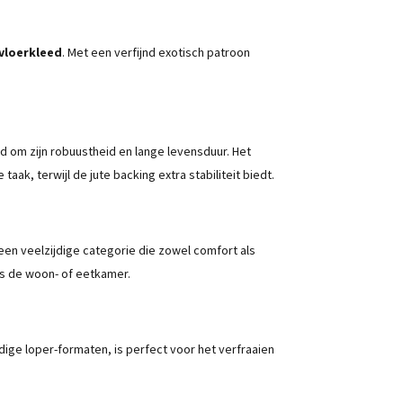
vloerkleed
. Met een verfijnd exotisch patroon
nd om zijn robuustheid en lange levensduur. Het
k, terwijl de jute backing extra stabiliteit biedt.
 een veelzijdige categorie die zowel comfort als
s de woon- of eetkamer.
dige loper-formaten, is perfect voor het verfraaien