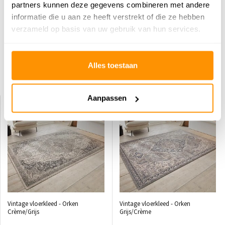
0
/
Gemiddelde uit 0 beoordelingen
partners kunnen deze gegevens combineren met andere
informatie die u aan ze heeft verstrekt of die ze hebben
Er zijn nog geen reviews geschreven over dit product..
verzameld op basis van uw gebruik van hun services.
Schrijf je eigen review
Alles toestaan
Dit vind je misschien ook leuk
Aanpassen
KORTING 30%
KORTING 29%
Vintage vloerkleed - Orken
Vintage vloerkleed - Orken
Crème/Grijs
Grijs/Crème