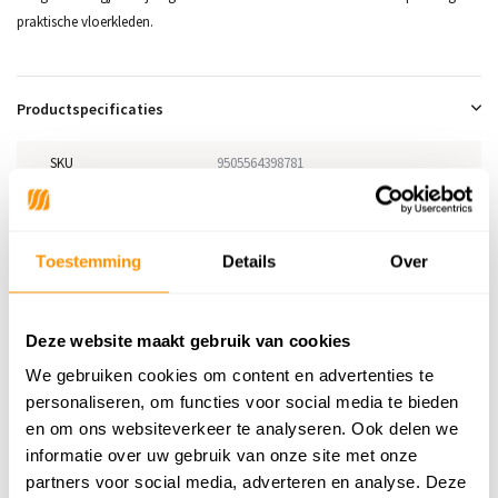
praktische vloerkleden.
Productspecificaties
SKU
9505564398781
Adviesprijs
149,95
Toestemming
Details
Over
119,95
Je bespaart 30 euro
20%
Buy now, pay later
Deze website maakt gebruik van cookies
We gebruiken cookies om content en advertenties te
personaliseren, om functies voor social media te bieden
en om ons websiteverkeer te analyseren. Ook delen we
informatie over uw gebruik van onze site met onze
Reviews
partners voor social media, adverteren en analyse. Deze
5