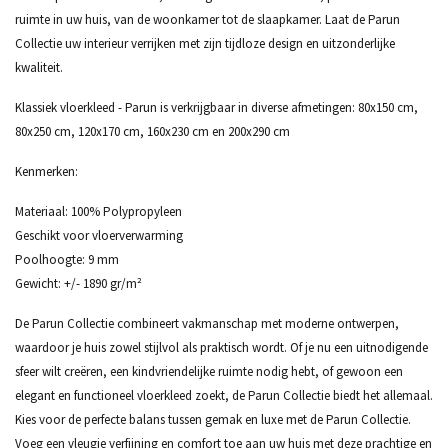
ruimte in uw huis, van de woonkamer tot de slaapkamer. Laat de Parun
Collectie uw interieur verrijken met zijn tijdloze design en uitzonderlijke
kwaliteit.
Klassiek vloerkleed - Parun is verkrijgbaar in diverse afmetingen: 80x150 cm,
80x250 cm, 120x170 cm, 160x230 cm en 200x290 cm
Kenmerken:
Materiaal: 100% Polypropyleen
Geschikt voor vloerverwarming
Poolhoogte: 9 mm
Gewicht: +/- 1890 gr/m²
De Parun Collectie combineert vakmanschap met moderne ontwerpen,
waardoor je huis zowel stijlvol als praktisch wordt. Of je nu een uitnodigende
sfeer wilt creëren, een kindvriendelijke ruimte nodig hebt, of gewoon een
elegant en functioneel vloerkleed zoekt, de Parun Collectie biedt het allemaal.
Kies voor de perfecte balans tussen gemak en luxe met de Parun Collectie.
Voeg een vleugje verfijning en comfort toe aan uw huis met deze prachtige en