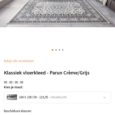
Bekijk alle vloerkleden
Klassiek vloerkleed - Parun Crème/Grijs
0
0
:
0
0
:
0
0
:
0
0
Kies je maat:
160 X 230 CM - 119,95
- Uitverkocht
Beschikbare kleuren: