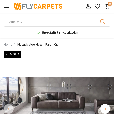
0
9,1
uit 11.000+ beoordelingen
Home
Klassiek vloerkleed - Parun Cr...
20% sale