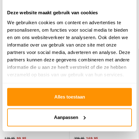
erover
Deze website maakt gebruik van cookies
Schrijf je eigen review
We gebruiken cookies om content en advertenties te
personaliseren, om functies voor social media te bieden
en om ons websiteverkeer te analyseren. Ook delen we
Dit vind je misschien ook leuk
informatie over uw gebruik van onze site met onze
partners voor social media, adverteren en analyse. Deze
KORTING 29%
KORTING 19%
partners kunnen deze gegevens combineren met andere
informatie die u aan ze heeft verstrekt of die ze hebben
verzameld op basis van uw gebruik van hun services.
Alles toestaan
Vintage vloerkleed - Maderno Rood
Klassiek Binnen- En Buitenkleed -
Aanpassen
/ Multi
Kadi Rood/Blauw
139,95
99,95
209,95
169,95