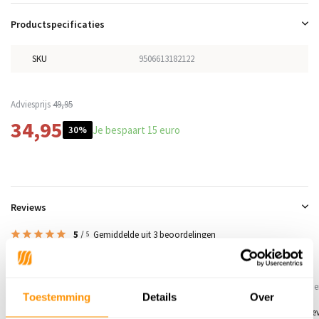
Productspecificaties
SKU
9506613182122
Adviesprijs
49,95
34,95
Je bespaart 15 euro
30%
Reviews
5
/
Gemiddelde uit 3 beoordelingen
5
5
/
5
/
5
5
Gepost door:
Lia
op 9 Augustus 2025
Gepost door:
Lowie reppel
op 5 Me
Toestemming
Details
Over
Mooi kleed
Mooi product mooie kleuren en te