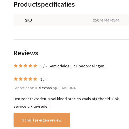
Productspecificaties
SKU
9507474474944
Reviews
5
/
Gemiddelde uit 1 beoordelingen
5
5
/
5
Gepost door:
H. Mesman
op 10 Mei 2024
Ben zeer tevreden. Mooi kleed precies zoals afgebeeld. Ook
service dik tevreden
Schrijf je eigen review