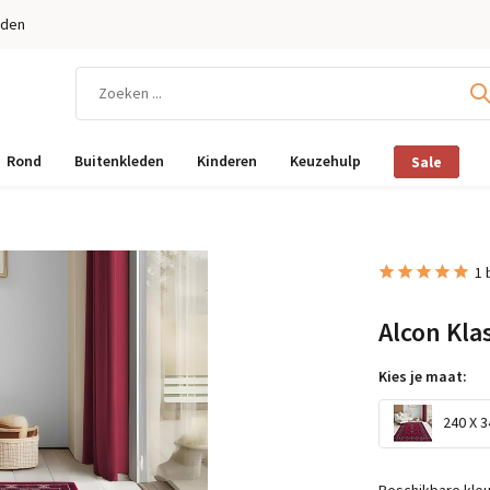
eden
Rond
Buitenkleden
Kinderen
Keuzehulp
Sale
1 
Alcon Kla
Kies je maat:
240 X 3