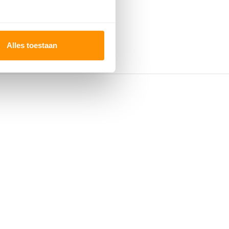
179,95
17
Alles toestaan