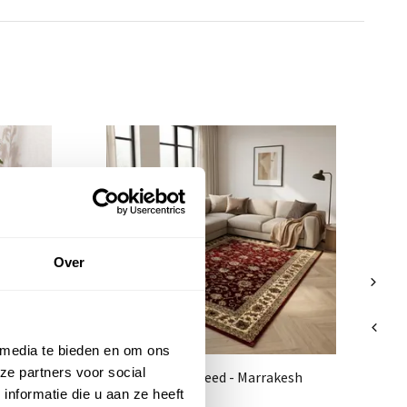
Kl
Ro
Over
 media te bieden en om ons
ze partners voor social
 Oosters
Klassiek vloerkleed - Marrakesh
nformatie die u aan ze heeft
Rood/Beige