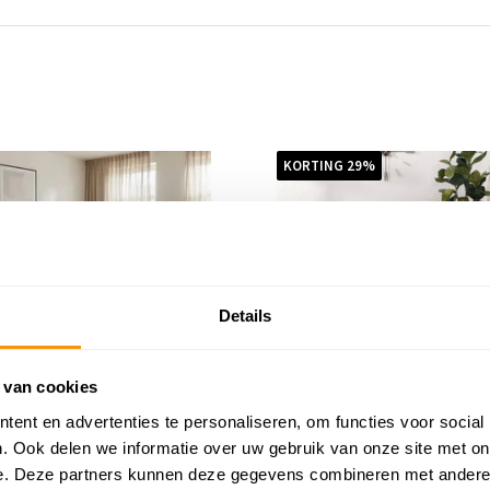
KORTING 29%
Details
 van cookies
ent en advertenties te personaliseren, om functies voor social
. Ook delen we informatie over uw gebruik van onze site met on
 vloerkleed - Marrakesh
Klassiek vloerkleed - Skazar
e. Deze partners kunnen deze gegevens combineren met andere i
on Rood
Motief Rood