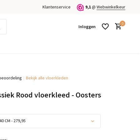
Klantenservice
9,1
@
Webwinkelkeur
0
Inloggen
beoordeling
Bekijk alle vloerkleden
Account aanmaken
Account aanmaken
ssiek Rood vloerkleed - Oosters
40 CM - 279,95