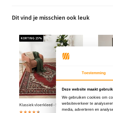
Dit vind je misschien ook leuk
KORTING 25%
Toestemming
Deze website maakt gebruik
We gebruiken cookies om cont
websiteverkeer te analyseren
Klassiek vloerkleed - Skazar Rood
Klassiek
media, adverteren en analys
Medaill