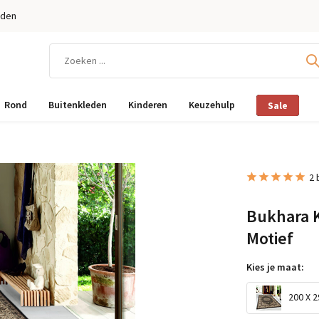
eden
Rond
Buitenkleden
Kinderen
Keuzehulp
Sale
2 
Bukhara K
Motief
Kies je maat:
200 X 2