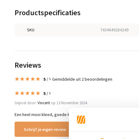
Productspecificaties
SKU
7434649284249
Reviews
5
/
Gemiddelde uit 2 beoordelingen
5
5
/
5
Gepost door:
Vincent
op 13 November 2024
Een heel mooi kleed, goede kwaliteit, snel geleverd!
Schrijf je eigen review