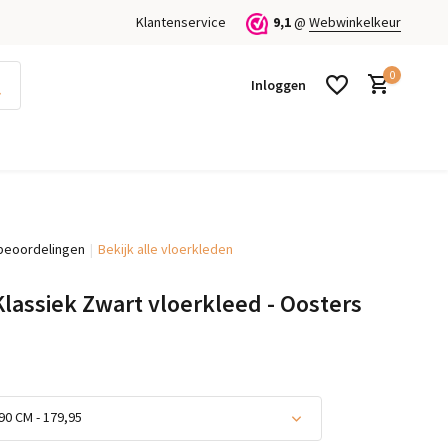
Klantenservice
9,1
@
Webwinkelkeur
0
Inloggen
beoordelingen
Bekijk alle vloerkleden
Account aanmaken
Account aanmaken
lassiek Zwart vloerkleed - Oosters
90 CM - 179,95