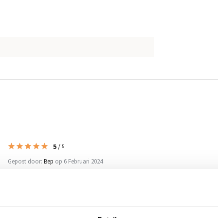
5
/
5
Gepost door:
Bep
op 6 Februari 2024
Mooie mat voor in de hal