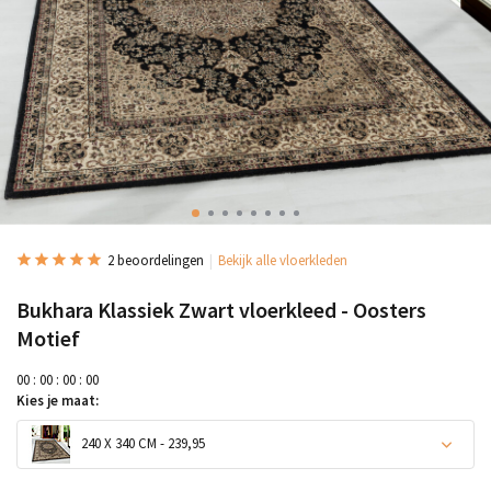
2 beoordelingen
Bekijk alle vloerkleden
Bukhara Klassiek Zwart vloerkleed - Oosters
Motief
0
0
:
0
0
:
0
0
:
0
0
Kies je maat:
240 X 340 CM - 239,95