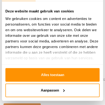
Deze website maakt gebruik van cookies
239,95
We gebruiken cookies om content en advertenties te
personaliseren, om functies voor social media te bieden
Buy now, pay later
en om ons websiteverkeer te analyseren. Ook delen we
informatie over uw gebruik van onze site met onze
partners voor social media, adverteren en analyse. Deze
partners kunnen deze gegevens combineren met andere
informatie die u aan ze heeft verstrekt of die ze hebben
Reviews
verzameld op basis van uw gebruik van hun services.
5
/
Gemiddelde uit 2 beoordelingen
5
5
/
5
/
5
5
Alles toestaan
Gepost door:
Vincent
op 13 November
Gepost door:
Bep
op 6 Februari 20
2024
Mooie mat voor in de hal
Aanpassen
Een heel mooi kleed, goede kwaliteit, snel
geleverd!