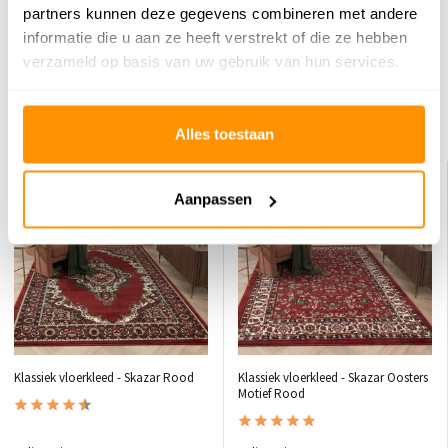
partners kunnen deze gegevens combineren met andere
geven!
informatie die u aan ze heeft verstrekt of die ze hebben
verzameld op basis van uw gebruik van hun services.
Schrijf je eigen review
Dit vind je misschien ook leuk
Alles toestaan
KORTING 25%
KORTING 29%
Aanpassen
Klassiek vloerkleed - Skazar Rood
Klassiek vloerkleed - Skazar Oosters
Motief Rood