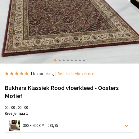
1 beoordeling
Bekijk alle vloerkleden
Bukhara Klassiek Rood vloerkleed - Oosters
Motief
0
0
:
0
0
:
0
0
:
0
0
Kies je maat:
300 X 400 CM - 299,95