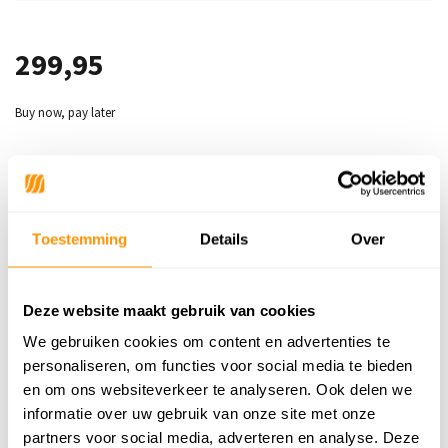
299,95
Buy now, pay later
Reviews
Toestemming
Details
Over
5
/
Gemiddelde uit 1 beoordelingen
5
Deze website maakt gebruik van cookies
5
/
5
Gepost door:
Yvonne Meyer
op 21
We gebruiken cookies om content en advertenties te
November 2024
personaliseren, om functies voor social media te bieden
en om ons websiteverkeer te analyseren. Ook delen we
Ik had al dezelfde en hoe langer ik ze heb
informatie over uw gebruik van onze site met onze
hoe meer ze me bevallen! Mooie kleuren
partners voor social media, adverteren en analyse. Deze
die een fijne warme sfeer in de kamer