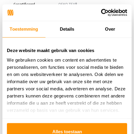
Gecertificeerd
OEKO-TEX®
Adviesprijs
224,95
Toestemming
Details
Over
179,95
Je bespaart 45 euro
20%
Deze website maakt gebruik van cookies
We gebruiken cookies om content en advertenties te
Reviews
personaliseren, om functies voor social media te bieden
en om ons websiteverkeer te analyseren. Ook delen we
0
/
Gemiddelde uit 0 beoordelingen
5
informatie over uw gebruik van onze site met onze
partners voor social media, adverteren en analyse. Deze
Er zijn nog geen reviews geschreven over dit product..
partners kunnen deze gegevens combineren met andere
informatie die u aan ze heeft verstrekt of die ze hebben
Schrijf je eigen review
verzameld op basis van uw gebruik van hun services.
Dit vind je misschien ook leuk
Alles toestaan