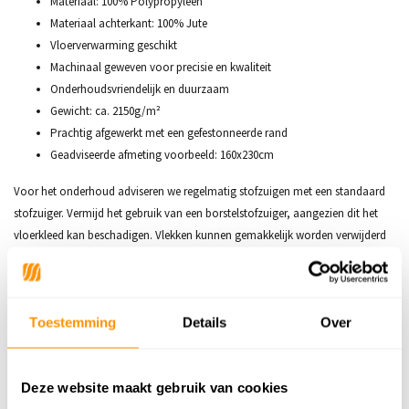
Materiaal: 100% Polypropyleen
Materiaal achterkant: 100% Jute
Vloerverwarming geschikt
Machinaal geweven voor precisie en kwaliteit
Onderhoudsvriendelijk en duurzaam
Gewicht: ca. 2150g/m²
Prachtig afgewerkt met een gefestonneerde rand
Geadviseerde afmeting voorbeeld: 160x230cm
Voor het onderhoud adviseren we regelmatig stofzuigen met een standaard
stofzuiger. Vermijd het gebruik van een borstelstofzuiger, aangezien dit het
vloerkleed kan beschadigen. Vlekken kunnen gemakkelijk worden verwijderd
met een doek en wat water.
Tip:
Vloerkleden kunnen direct na het uitrollen enigszins golvend lijken. Dit
effect verdwijnt snel vanzelf. Het proces kan versneld worden door het kleed
Toestemming
Details
Over
kort in de tegenovergestelde richting op te rollen.
Deze website maakt gebruik van cookies