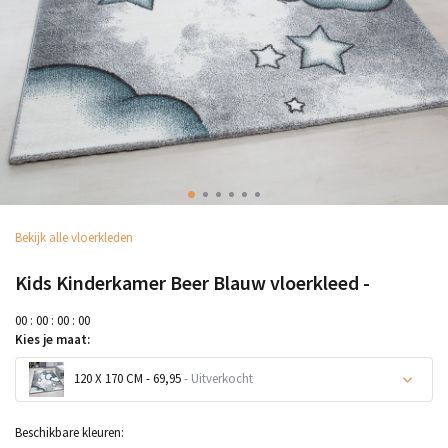
Bekijk alle vloerkleden
Kids Kinderkamer Beer Blauw vloerkleed -
0
0
:
0
0
:
0
0
:
0
0
Kies je maat:
120 X 170 CM - 69,95
- Uitverkocht
Beschikbare kleuren: