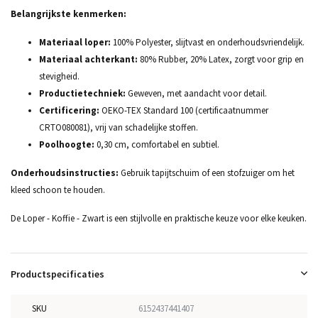
Belangrijkste kenmerken:
Materiaal loper:
100% Polyester, slijtvast en onderhoudsvriendelijk.
Materiaal achterkant:
80% Rubber, 20% Latex, zorgt voor grip en
stevigheid.
Productietechniek:
Geweven, met aandacht voor detail.
Certificering:
OEKO-TEX Standard 100 (certificaatnummer
CRTO080081), vrij van schadelijke stoffen.
Poolhoogte:
0,30 cm, comfortabel en subtiel.
Onderhoudsinstructies:
Gebruik tapijtschuim of een stofzuiger om het
kleed schoon te houden.
De Loper - Koffie - Zwart is een stijlvolle en praktische keuze voor elke keuken.
Productspecificaties
SKU
6152437441407