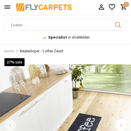
0
9,1
uit 11.000+ beoordelingen
Home
Keukenloper - Coffee Zwart
27% sale