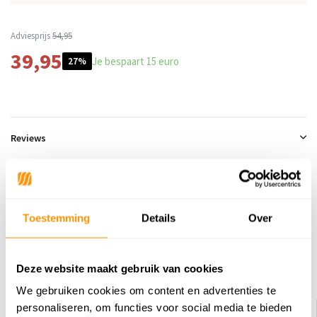
Adviesprijs
54,95
39,95
Je bespaart 15 euro
27%
Reviews
0
/
Gemiddelde uit 0 beoordelingen
5
Er zijn nog geen reviews geschreven over dit product..
Toestemming
Details
Over
Schrijf je eigen review
Deze website maakt gebruik van cookies
Dit vind je misschien ook leuk
We gebruiken cookies om content en advertenties te
personaliseren, om functies voor social media te bieden