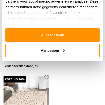
partners voor social media, adverteren en analyse. Deze
partners kunnen deze gegevens combineren met andere
informatie die u aan ze heeft verstrekt of die ze hebben
Reviews
verzameld op basis van uw gebruik van hun services.
0
/
Gemiddelde uit 0 beoordelingen
5
Er zijn nog geen reviews geschreven over dit product..
Alles toestaan
Schrijf je eigen review
Aanpassen
Eerder bekeken door jou
KORTING 20%