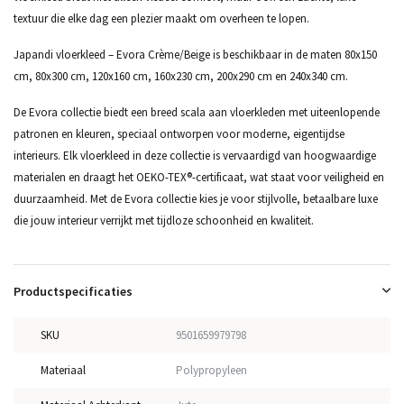
textuur die elke dag een plezier maakt om overheen te lopen.
Japandi vloerkleed – Evora Crème/Beige is beschikbaar in de maten 80x150
cm, 80x300 cm, 120x160 cm, 160x230 cm, 200x290 cm en 240x340 cm.
De Evora collectie biedt een breed scala aan vloerkleden met uiteenlopende
patronen en kleuren, speciaal ontworpen voor moderne, eigentijdse
interieurs. Elk vloerkleed in deze collectie is vervaardigd van hoogwaardige
materialen en draagt het OEKO-TEX®-certificaat, wat staat voor veiligheid en
duurzaamheid. Met de Evora collectie kies je voor stijlvolle, betaalbare luxe
die jouw interieur verrijkt met tijdloze schoonheid en kwaliteit.
Productspecificaties
SKU
9501659979798
Materiaal
Polypropyleen