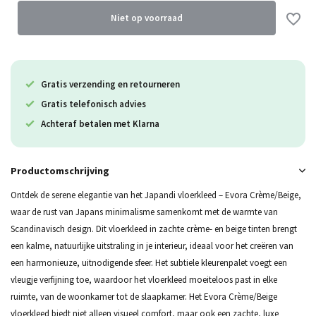
Uitverkocht
Niet op voorraad
Uitverkocht
Uitverkocht
Gratis verzending en retourneren
Gratis telefonisch advies
Uitverkocht
Achteraf betalen met Klarna
Uitverkocht
Productomschrijving
Ontdek de serene elegantie van het Japandi vloerkleed – Evora Crème/Beige,
waar de rust van Japans minimalisme samenkomt met de warmte van
Scandinavisch design. Dit vloerkleed in zachte crème- en beige tinten brengt
een kalme, natuurlijke uitstraling in je interieur, ideaal voor het creëren van
een harmonieuze, uitnodigende sfeer. Het subtiele kleurenpalet voegt een
vleugje verfijning toe, waardoor het vloerkleed moeiteloos past in elke
ruimte, van de woonkamer tot de slaapkamer. Het Evora Crème/Beige
vloerkleed biedt niet alleen visueel comfort, maar ook een zachte, luxe