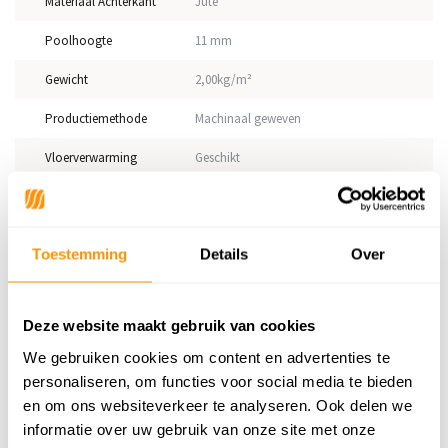
Materiaal Achterkant
Jute
Poolhoogte
11 mm
Gewicht
2,00kg/m²
Productiemethode
Machinaal geweven
Vloerverwarming
Geschikt
Geschikt voor: Binnen of
Binnen
buiten?
Toestemming
Details
Over
Anti allergie
Ja
Gecertificeerd
OEKO-TEX®
Deze website maakt gebruik van cookies
We gebruiken cookies om content en advertenties te
Adviesprijs
44,95
personaliseren, om functies voor social media te bieden
29,95
Je bespaart 15 euro
33%
en om ons websiteverkeer te analyseren. Ook delen we
informatie over uw gebruik van onze site met onze