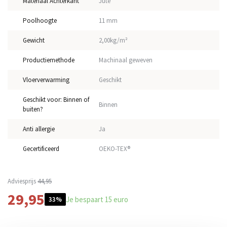
Materiaal Achterkant
Jute
Poolhoogte
11 mm
Gewicht
2,00kg/m²
Productiemethode
Machinaal geweven
Vloerverwarming
Geschikt
Geschikt voor: Binnen of
Binnen
buiten?
Anti allergie
Ja
Gecertificeerd
OEKO-TEX®
Adviesprijs
44,95
29,95
Je bespaart 15 euro
33%