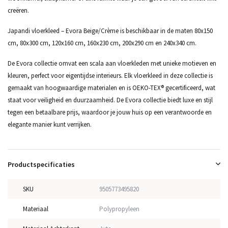
creëren.
Japandi vloerkleed – Evora Beige/Crème is beschikbaar in de maten 80x150
cm, 80x300 cm, 120x160 cm, 160x230 cm, 200x290 cm en 240x340 cm.
De Evora collectie omvat een scala aan vloerkleden met unieke motieven en
kleuren, perfect voor eigentijdse interieurs. Elk vloerkleed in deze collectie is
gemaakt van hoogwaardige materialen en is OEKO-TEX® gecertificeerd, wat
staat voor veiligheid en duurzaamheid. De Evora collectie biedt luxe en stijl
tegen een betaalbare prijs, waardoor je jouw huis op een verantwoorde en
elegante manier kunt verrijken.
Productspecificaties
SKU
9505773495820
Materiaal
Polypropyleen