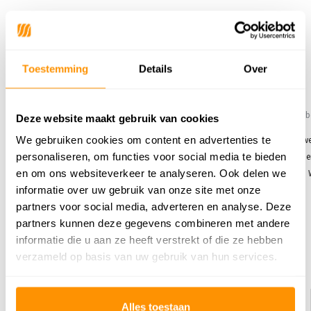
Reviews
5
/
Gemiddelde uit 2 beoordelingen
5
Toestemming
Details
Over
5
/
5
/
5
5
Gepost door:
Danielle
op 29 Januari 2025
Gepost door:
P. Uljé
op 19 Decembe
Deze website maakt gebruik van cookies
We gebruiken cookies om content en advertenties te
Mooi kleed, niet heel dik maar voor deze
Mooi kleed moesten alleen even w
personaliseren, om functies voor social media te bieden
prijs kan dat ook niet. Zeker tevreden
aan de strepen die glimmend zijn e
en om ons websiteverkeer te analyseren. Ook delen we
erover.
was niet echt duidelijk op de foto. 
informatie over uw gebruik van onze site met onze
heerlijk zacht en mooi afgewerkt.
partners voor social media, adverteren en analyse. Deze
Schrijf je eigen review
partners kunnen deze gegevens combineren met andere
informatie die u aan ze heeft verstrekt of die ze hebben
verzameld op basis van uw gebruik van hun services.
Dit vind je misschien ook leuk
KORTING 43%
KORTING 27%
Alles toestaan