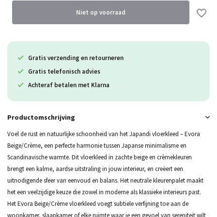
Uitverkocht
Niet op voorraad
Uitverkocht
Uitverkocht
Gratis verzending en retourneren
Gratis telefonisch advies
Uitverkocht
Achteraf betalen met Klarna
Uitverkocht
Productomschrijving
Voel de rust en natuurlijke schoonheid van het Japandi vloerkleed – Evora
Beige/Crème, een perfecte harmonie tussen Japanse minimalisme en
Scandinavische warmte. Dit vloerkleed in zachte beige en crèmekleuren
brengt een kalme, aardse uitstraling in jouw interieur, en creëert een
uitnodigende sfeer van eenvoud en balans. Het neutrale kleurenpalet maakt
het een veelzijdige keuze die zowel in moderne als klassieke interieurs past.
Het Evora Beige/Crème vloerkleed voegt subtiele verfijning toe aan de
woonkamer, slaapkamer of elke ruimte waar je een gevoel van sereniteit wilt