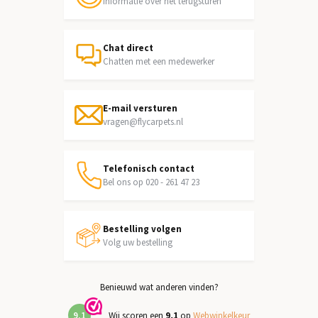
Informatie over het terugsturen
Chat direct
Chatten met een medewerker
E-mail versturen
vragen@flycarpets.nl
Telefonisch contact
Bel ons op 020 - 261 47 23
Bestelling volgen
Volg uw bestelling
Benieuwd wat anderen vinden?
9,1
Wij scoren een
9,1
op
Webwinkelkeur