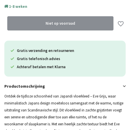
1-8 weken
Uitverkocht
Uitverkocht
Niet op voorraad
Uitverkocht
Gratis verzending en retourneren
Gratis telefonisch advies
Achteraf betalen met Klarna
Productomschrijving
Ontdek de tijdloze schoonheid van Japandi vloerkleed – Eve Grijs, waar
minimalistisch Japans design moeiteloos samengaat met de warme, rustige
uitstraling van Scandinavische stijl. Dit vloerkleed in zachte grijstinten voegt
een serene en uitnodigende sfeer toe aan elke ruimte, of het nu de
woonkamer of slaapkamer is. Met een heerlijk zachte textuur biedt het Eve