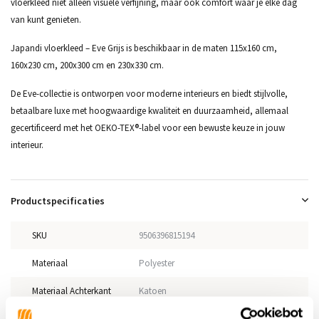
vloerkleed niet alleen visuele verfijning, maar ook comfort waar je elke dag
van kunt genieten.
Japandi vloerkleed – Eve Grijs is beschikbaar in de maten 115x160 cm,
160x230 cm, 200x300 cm en 230x330 cm.
De Eve-collectie is ontworpen voor moderne interieurs en biedt stijlvolle,
betaalbare luxe met hoogwaardige kwaliteit en duurzaamheid, allemaal
gecertificeerd met het OEKO-TEX®-label voor een bewuste keuze in jouw
interieur.
Productspecificaties
SKU
9506396815194
Materiaal
Polyester
Materiaal Achterkant
Katoen
Poolhoogte
10 mm