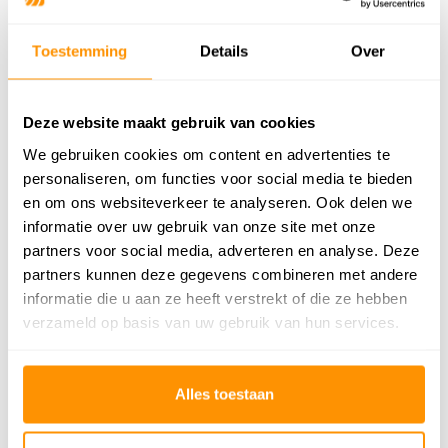
Gewicht
1,10kg/m²
Toestemming
Details
Over
Productiemethode
Machinaal geweven
Vloerverwarming
Geschikt
Deze website maakt gebruik van cookies
We gebruiken cookies om content en advertenties te
Geschikt voor: Binnen of
Binnen
buiten?
personaliseren, om functies voor social media te bieden
en om ons websiteverkeer te analyseren. Ook delen we
Anti allergie
Ja
informatie over uw gebruik van onze site met onze
partners voor social media, adverteren en analyse. Deze
Gecertificeerd
OEKO-TEX®
partners kunnen deze gegevens combineren met andere
informatie die u aan ze heeft verstrekt of die ze hebben
Adviesprijs
179,95
verzameld op basis van uw gebruik van hun services.
109,95
Je bespaart 70 euro
39%
Alles toestaan
Buy now, pay later