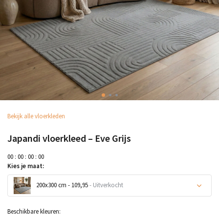
Bekijk alle vloerkleden
Japandi vloerkleed – Eve Grijs
0
0
:
0
0
:
0
0
:
0
0
Kies je maat:
200x300 cm - 109,95
- Uitverkocht
Beschikbare kleuren: