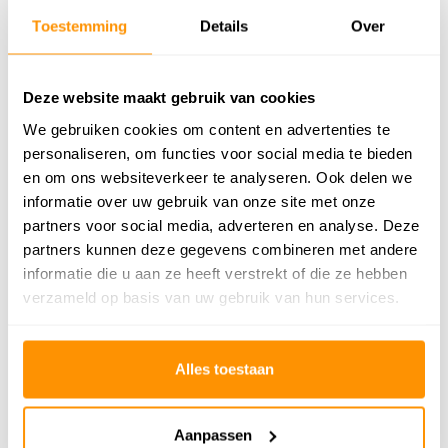
Toestemming
Details
Over
Adviesprijs
64,95
44,95
Je bespaart 20 euro
31%
Deze website maakt gebruik van cookies
Buy now, pay later
We gebruiken cookies om content en advertenties te
personaliseren, om functies voor social media te bieden
en om ons websiteverkeer te analyseren. Ook delen we
informatie over uw gebruik van onze site met onze
partners voor social media, adverteren en analyse. Deze
Reviews
partners kunnen deze gegevens combineren met andere
5
/
Gemiddelde uit 8 beoordelingen
informatie die u aan ze heeft verstrekt of die ze hebben
5
verzameld op basis van uw gebruik van hun services.
5
/
5
/
5
5
Gepost door:
Linda
op 8 Oktober 2025
Gepost door:
Liam
op 7 Mei 2025
Alles toestaan
Leuk kleed, niet heel dik. Maar daar is de
Mooi kleurig tapijt, snel geleverd
prijs ook naar. Past mooi bij ons interieur.
Aanpassen