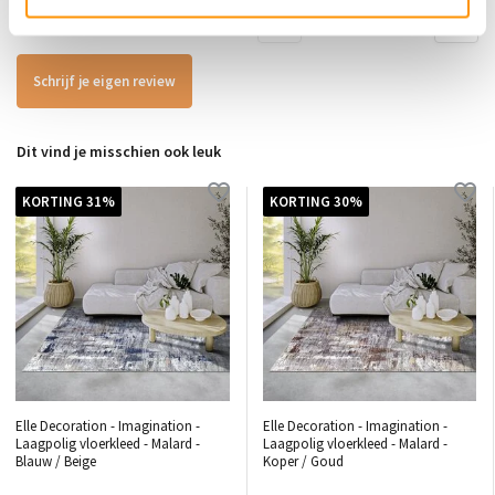
Toon
1
-
3
van
8
reacties
1
2
3
Schrijf je eigen review
Dit vind je misschien ook leuk
KORTING 31%
KORTING 30%
Elle Decoration - Imagination -
Elle Decoration - Imagination -
Laagpolig vloerkleed - Malard -
Laagpolig vloerkleed - Malard -
Blauw / Beige
Koper / Goud