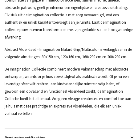
combinatie van grijze en multicolor accenten, samen met het unieke,
abstracte patroon, geeft je interieur een eigentijdse en creatieve uitstraling.
Elk stuk uit de Imagination collectie is met zorg vervaardigd, wat een
authentiek en uniek karakter toevoegt aan je ruimte. Laat de Imagination
collectie jouw interieur transformeren met zijn gedurfde stijl en hoogwaardige
afwerking.
Abstract Vloerkleed - Imagination Malard Grijs/Multicolor is verkrijgbaar in de
volgende afmetingen: 80x150 cm, 120x160 cm, 160x230 cm en 200x290 cm.
De Imagination Collectie combineert modern vakmanschap met abstracte
ontwerpen, waardoor je huis zowel stijlvol als praktisch wordt. Of je nu een
levendige sfeer wilt creëren, een kindvriendelijke ruimte nodig hebt, of
gewoon een opvallend en functioneel vloerkleed zoekt, de Imagination
Collectie biedt het allemaal. Voeg een vleugje creativiteit en comfort toe aan
je huis met deze prachtige en expressieve vloerkleden, die elk een uniek
verhaal vertellen.
Productspecificaties