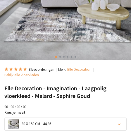
8 beoordelingen
Merk:
Elle Decoration
Bekijk alle vloerkleden
Elle Decoration - Imagination - Laagpolig
vloerkleed - Malard - Saphire Goud
0
0
:
0
0
:
0
0
:
0
0
Kies je maat:
80 X 150 CM - 44,95