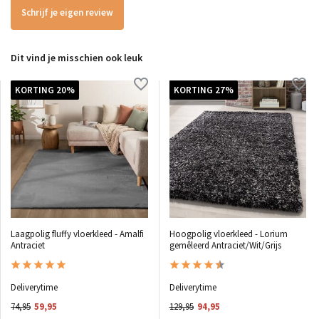
Schrijf je eigen review
Dit vind je misschien ook leuk
KORTING 20%
KORTING 27%
Laagpolig fluffy vloerkleed - Amalfi
Hoogpolig vloerkleed - Lorium
Antraciet
gemêleerd Antraciet/Wit/Grijs
Deliverytime
Deliverytime
74,95
59,95
129,95
94,95