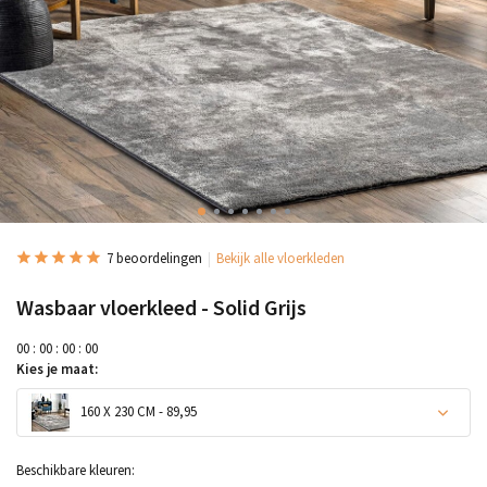
7 beoordelingen
Bekijk alle vloerkleden
Wasbaar vloerkleed - Solid Grijs
0
0
:
0
0
:
0
0
:
0
0
Kies je maat:
160 X 230 CM - 89,95
Beschikbare kleuren: