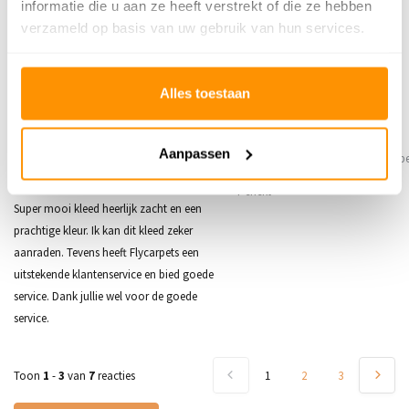
informatie die u aan ze heeft verstrekt of die ze hebben
verzameld op basis van uw gebruik van hun services.
Reviews
5
/
Gemiddelde uit 7 beoordelingen
5
Alles toestaan
5
/
5
/
5
5
Aanpassen
Gepost door:
Angelique
op 12 Februari
Gepost door:
Anna
op 24 Novembe
2026
Perfekt
Super mooi kleed heerlijk zacht en een
prachtige kleur. Ik kan dit kleed zeker
aanraden. Tevens heeft Flycarpets een
uitstekende klantenservice en bied goede
service. Dank jullie wel voor de goede
service.
Toon
1
-
3
van
7
reacties
1
2
3