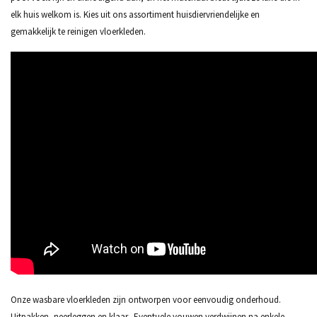
elk huis welkom is. Kies uit ons assortiment huisdiervriendelijke en
gemakkelijk te reinigen vloerkleden.
Onze wasbare vloerkleden zijn ontworpen voor eenvoudig onderhoud.
Uitpakken, neerleggen en klaar. Eventuele vouwen verdwijnen na enkele