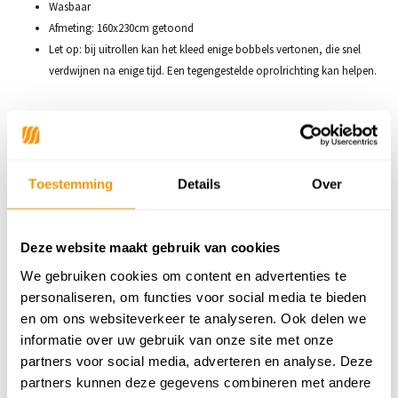
Wasbaar
Afmeting: 160x230cm getoond
Let op: bij uitrollen kan het kleed enige bobbels vertonen, die snel
verdwijnen na enige tijd. Een tegengestelde oprolrichting kan helpen.
Productspecificaties
Toestemming
Details
Over
SKU
8720872333199
Deze website maakt gebruik van cookies
We gebruiken cookies om content en advertenties te
Adviesprijs
139,95
personaliseren, om functies voor social media te bieden
89,95
Je bespaart 50 euro
36%
en om ons websiteverkeer te analyseren. Ook delen we
informatie over uw gebruik van onze site met onze
Buy now, pay later
partners voor social media, adverteren en analyse. Deze
partners kunnen deze gegevens combineren met andere