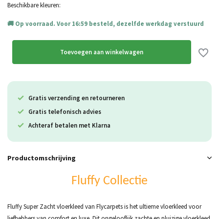
Beschikbare kleuren:
Op voorraad. Voor 16:59 besteld, dezelfde werkdag verstuurd
Uitverkocht
Uitverkocht
Toevoegen aan winkelwagen
Uitverkocht
Gratis verzending en retourneren
Gratis telefonisch advies
Achteraf betalen met Klarna
Productomschrijving
Fluffy Collectie
Fluffy Super Zacht vloerkleed van Flycarpets is het ultieme vloerkleed voor
liefhebbers van comfort en luxe. Dit ongelooflijk zachte en pluizige vloerkleed