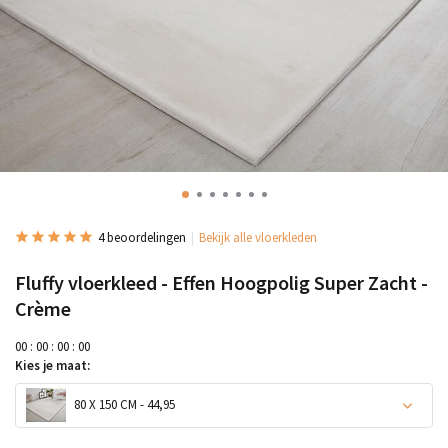
4 beoordelingen
Bekijk alle vloerkleden
Fluffy vloerkleed - Effen Hoogpolig Super Zacht -
Crème
0
0
:
0
0
:
0
0
:
0
0
Kies je maat:
80 X 150 CM - 44,95