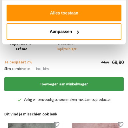
Alles toestaan
Aanpassen
Fluffy vloerkleed -
James Starterset
Effen Hoogpolig
Vloerkleed &
Super Zacht -
Meubelstof
Crème
Tapijtreiniger
69,90
Je bespaart 7%
74,90
Slim combineren
Incl. btw
Toevoegen aan winkelwagen
Veilig en eenvoudig schoonmaken met James producten
Dit vind je misschien ook leuk