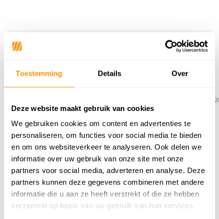
Reviews
5
/
Gemiddelde uit 4 beoordelingen
5
Toestemming
Details
Over
5
/
5
/
5
5
Gepost door:
L. Kooijman
op 10 April 2026
Gepost door:
MP
op 9 December 2
Deze website maakt gebruik van cookies
Mooie kwaliteit en heerlijk zacht!
Heerlijk zacht, dichte kwaliteit
We gebruiken cookies om content en advertenties te
personaliseren, om functies voor social media te bieden
en om ons websiteverkeer te analyseren. Ook delen we
Toon
1
-
3
van
4
reacties
1
2
informatie over uw gebruik van onze site met onze
partners voor social media, adverteren en analyse. Deze
Schrijf je eigen review
partners kunnen deze gegevens combineren met andere
informatie die u aan ze heeft verstrekt of die ze hebben
verzameld op basis van uw gebruik van hun services.