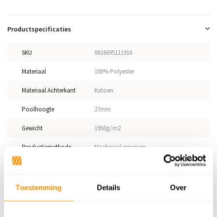
Productspecificaties
SKU
0616695111916
Materiaal
100% Polyester
Materiaal Achterkant
Katoen
Poolhoogte
27mm
Gewicht
1950g/m2
Productiemethode
Machinaal geweven
Vloerverwarming
Geschikt
Geschikt voor: Binnen of
Toestemming
Details
Over
Binnen
buiten?
Anti allergie
Ja