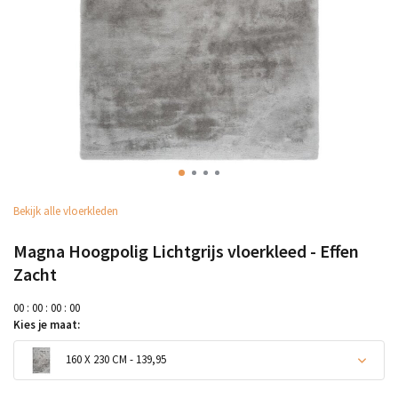
Bekijk alle vloerkleden
Magna Hoogpolig Lichtgrijs vloerkleed - Effen
Zacht
0
0
:
0
0
:
0
0
:
0
0
Kies je maat:
160 X 230 CM - 139,95