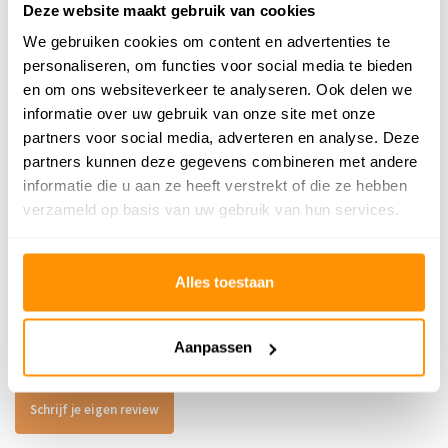
Deze website maakt gebruik van cookies
Gecertificeerd
OEKO-TEX®
We gebruiken cookies om content en advertenties te
personaliseren, om functies voor social media te bieden
en om ons websiteverkeer te analyseren. Ook delen we
139,95
informatie over uw gebruik van onze site met onze
partners voor social media, adverteren en analyse. Deze
partners kunnen deze gegevens combineren met andere
Buy now, pay later
informatie die u aan ze heeft verstrekt of die ze hebben
verzameld op basis van uw gebruik van hun services.
Reviews
Alles toestaan
0
/
Gemiddelde uit 0 beoordelingen
5
Aanpassen
Er zijn nog geen reviews geschreven over dit product..
Schrijf je eigen review