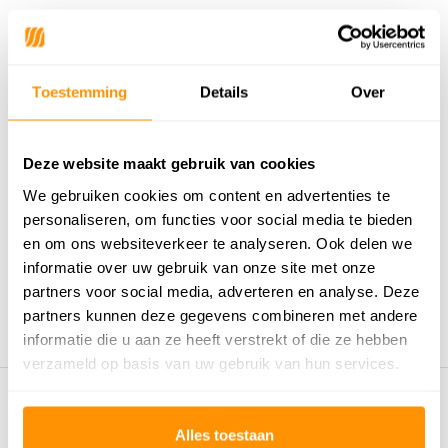
89,95
Toestemming
Details
Over
Deze website maakt gebruik van cookies
Reviews
We gebruiken cookies om content en advertenties te
personaliseren, om functies voor social media te bieden
0
/
Gemiddelde uit 0 beoordelingen
5
en om ons websiteverkeer te analyseren. Ook delen we
Er zijn nog geen reviews geschreven over dit product..
informatie over uw gebruik van onze site met onze
partners voor social media, adverteren en analyse. Deze
Schrijf je eigen review
partners kunnen deze gegevens combineren met andere
informatie die u aan ze heeft verstrekt of die ze hebben
verzameld op basis van uw gebruik van hun services.
Eerder bekeken door jou
Alles toestaan