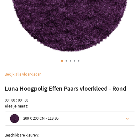
Bekijk alle vloerkleden
Luna Hoogpolig Effen Paars vloerkleed - Rond
0
0
:
0
0
:
0
0
:
0
0
Kies je maat:
200 X 200 CM - 119,95
Uitverkocht
Beschikbare kleuren: