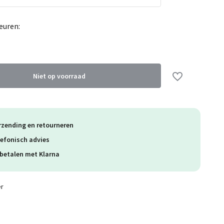
Uitverkocht
euren:
Uitverkocht
Niet op voorraad
Uitverkocht
rzending en retourneren
lefonisch advies
betalen met Klarna
er