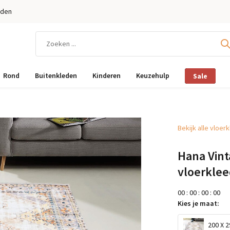
eden
Rond
Buitenkleden
Kinderen
Keuzehulp
Sale
Bekijk alle vloer
Hana Vint
vloerklee
0
0
:
0
0
:
0
0
:
0
0
Kies je maat:
200 X 2