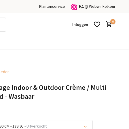
Klantenservice
9,1
@
Webwinkelkeur
0
Inloggen
kleden
Account aanmaken
Account aanmaken
age Indoor & Outdoor Crème / Multi
d - Wasbaar
90 CM - 139,95
- Uitverkocht