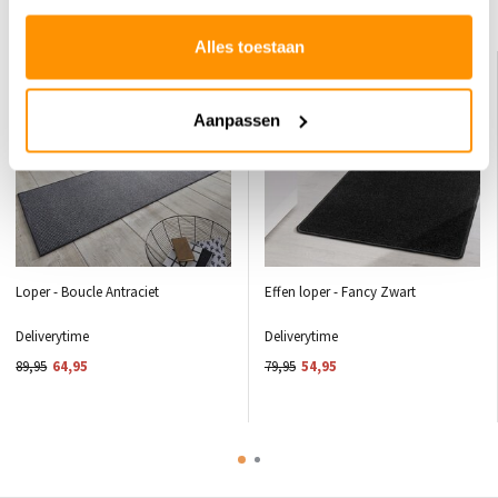
Dit vind je misschien ook leuk
Alles toestaan
KORTING 28%
KORTING 31%
Aanpassen
Loper - Boucle Antraciet
Effen loper - Fancy Zwart
Deliverytime
Deliverytime
89,95
64,95
79,95
54,95