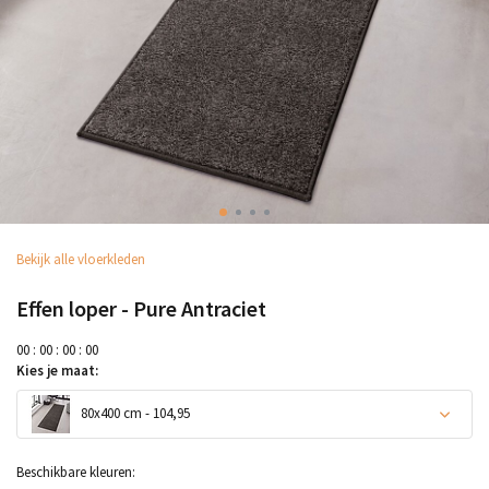
Bekijk alle vloerkleden
Effen loper - Pure Antraciet
0
0
:
0
0
:
0
0
:
0
0
Kies je maat:
80x400 cm - 104,95
Beschikbare kleuren: