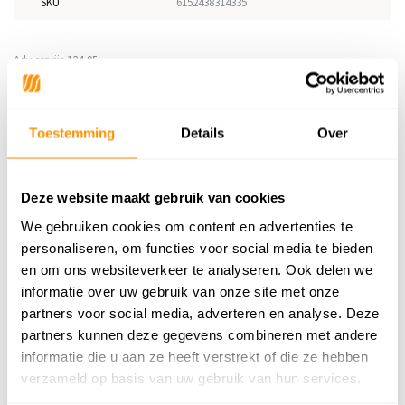
SKU
6152438314335
Adviesprijs
134,95
104,95
Je bespaart 30 euro
22%
Toestemming
Details
Over
Buy now, pay later
Deze website maakt gebruik van cookies
We gebruiken cookies om content en advertenties te
Reviews
personaliseren, om functies voor social media te bieden
en om ons websiteverkeer te analyseren. Ook delen we
0
/
Gemiddelde uit 0 beoordelingen
5
informatie over uw gebruik van onze site met onze
partners voor social media, adverteren en analyse. Deze
Er zijn nog geen reviews geschreven over dit product..
partners kunnen deze gegevens combineren met andere
informatie die u aan ze heeft verstrekt of die ze hebben
Schrijf je eigen review
verzameld op basis van uw gebruik van hun services.