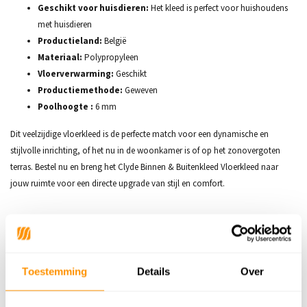
Geschikt voor huisdieren:
Het kleed is perfect voor huishoudens
met huisdieren
Productieland:
België
Materiaal:
Polypropyleen
Vloerverwarming:
Geschikt
Productiemethode:
Geweven
Poolhoogte :
6 mm
Dit veelzijdige vloerkleed is de perfecte match voor een dynamische en
stijlvolle inrichting, of het nu in de woonkamer is of op het zonovergoten
terras. Bestel nu en breng het Clyde Binnen & Buitenkleed Vloerkleed naar
jouw ruimte voor een directe upgrade van stijl en comfort.
Productspecificaties
SKU
9502554441380
Toestemming
Details
Over