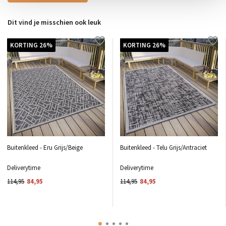
Dit vind je misschien ook leuk
KORTING 26%
KORTING 26%
Buitenkleed - Eru Grijs/Beige
Buitenkleed - Telu Grijs/Antraciet
Deliverytime
Deliverytime
114,95
84,95
114,95
84,95