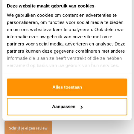
Adviesprijs
114,95
Deze website maakt gebruik van cookies
84,95
Je bespaart 30 euro
26%
We gebruiken cookies om content en advertenties te
personaliseren, om functies voor social media te bieden
Buy now, pay later
en om ons websiteverkeer te analyseren. Ook delen we
informatie over uw gebruik van onze site met onze
partners voor social media, adverteren en analyse. Deze
partners kunnen deze gegevens combineren met andere
informatie die u aan ze heeft verstrekt of die ze hebben
Reviews
verzameld op basis van uw gebruik van hun services.
5
/
Gemiddelde uit 1 beoordelingen
5
Alles toestaan
5
/
5
Gepost door:
Annie
op 22 April 2025
Aanpassen
Het is een mooi buitenkleed, en is snel en
correct geleverd.
Schrijf je eigen review