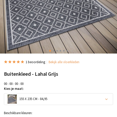
1 beoordeling
Bekijk alle vloerkleden
Buitenkleed - Lahal Grijs
0
0
:
0
0
:
0
0
:
0
0
Kies je maat:
155 X 235 CM - 84,95
Beschikbare kleuren: