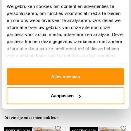
Adviesprijs
289,95
We gebruiken cookies om content en advertenties te
249,95
Je bespaart 40 euro
14%
personaliseren, om functies voor social media te bieden
en om ons websiteverkeer te analyseren. Ook delen we
Buy now, pay later
informatie over uw gebruik van onze site met onze
partners voor social media, adverteren en analyse. Deze
partners kunnen deze gegevens combineren met andere
informatie die u aan ze heeft verstrekt of die ze hebben
verzameld op basis van uw gebruik van hun services.
Reviews
0
/
Gemiddelde uit 0 beoordelingen
5
Alles toestaan
Er zijn nog geen reviews geschreven over dit product..
Aanpassen
Schrijf je eigen review
Dit vind je misschien ook leuk
KORTING 21%
KORTING 20%