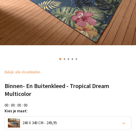
Bekijk alle vloerkleden
Binnen- En Buitenkleed - Tropical Dream
Multicolor
0
0
:
0
0
:
0
0
:
0
0
Kies je maat:
240 X 340 CM - 249,95