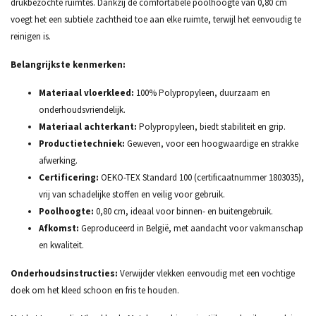
drukbezochte ruimtes. Dankzij de comfortabele poolhoogte van 0,80 cm
voegt het een subtiele zachtheid toe aan elke ruimte, terwijl het eenvoudig te
reinigen is.
Belangrijkste kenmerken:
Materiaal vloerkleed:
100% Polypropyleen, duurzaam en
onderhoudsvriendelijk.
Materiaal achterkant:
Polypropyleen, biedt stabiliteit en grip.
Productietechniek:
Geweven, voor een hoogwaardige en strakke
afwerking.
Certificering:
OEKO-TEX Standard 100 (certificaatnummer 1803035),
vrij van schadelijke stoffen en veilig voor gebruik.
Poolhoogte:
0,80 cm, ideaal voor binnen- en buitengebruik.
Afkomst:
Geproduceerd in België, met aandacht voor vakmanschap
en kwaliteit.
Onderhoudsinstructies:
Verwijder vlekken eenvoudig met een vochtige
doek om het kleed schoon en fris te houden.