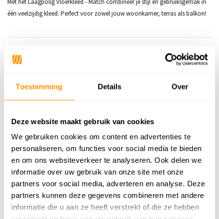
Met het Laagpolig Vloerkleed - Match combineer je stijl en gebruiksgemak in
één veelzijdig kleed. Perfect voor zowel jouw woonkamer, terras als balkon!
Productspecificaties
SKU
6152438465488
Toestemming
Details
Over
Adviesprijs
159,95
124,95
Deze website maakt gebruik van cookies
Je bespaart 35 euro
22%
We gebruiken cookies om content en advertenties te
personaliseren, om functies voor social media te bieden
en om ons websiteverkeer te analyseren. Ook delen we
informatie over uw gebruik van onze site met onze
Reviews
partners voor social media, adverteren en analyse. Deze
partners kunnen deze gegevens combineren met andere
0
/
Gemiddelde uit 0 beoordelingen
5
informatie die u aan ze heeft verstrekt of die ze hebben
Er zijn nog geen reviews geschreven over dit product..
verzameld op basis van uw gebruik van hun services.