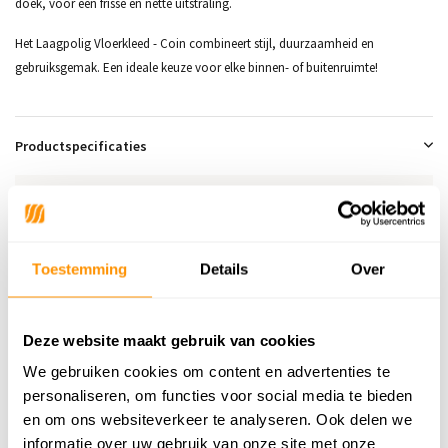
doek, voor een frisse en nette uitstraling.
Het Laagpolig Vloerkleed - Coin combineert stijl, duurzaamheid en
gebruiksgemak. Een ideale keuze voor elke binnen- of buitenruimte!
Productspecificaties
SKU
6152438431469
Adviesprijs
94,95
Toestemming
Details
Over
74,95
Je bespaart 20 euro
21%
Deze website maakt gebruik van cookies
Buy now, pay later
We gebruiken cookies om content en advertenties te
personaliseren, om functies voor social media te bieden
en om ons websiteverkeer te analyseren. Ook delen we
informatie over uw gebruik van onze site met onze