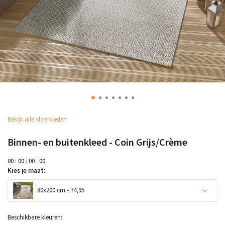
Bekijk alle vloerkleden
Binnen- en buitenkleed - Coin Grijs/Crème
0
0
:
0
0
:
0
0
:
0
0
Kies je maat:
80x200 cm - 74,95
Beschikbare kleuren: