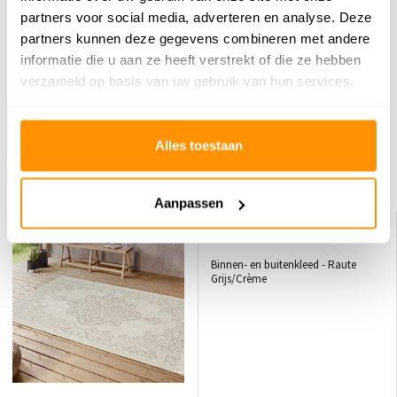
Reviews
partners voor social media, adverteren en analyse. Deze
partners kunnen deze gegevens combineren met andere
0
/
Gemiddelde uit 0 beoordelingen
5
informatie die u aan ze heeft verstrekt of die ze hebben
verzameld op basis van uw gebruik van hun services.
Er zijn nog geen reviews geschreven over dit product..
Schrijf je eigen review
Alles toestaan
Dit vind je misschien ook leuk
Aanpassen
KORTING 21%
KORTING 21%
Binnen- en buitenkleed - Raute
Grijs/Crème