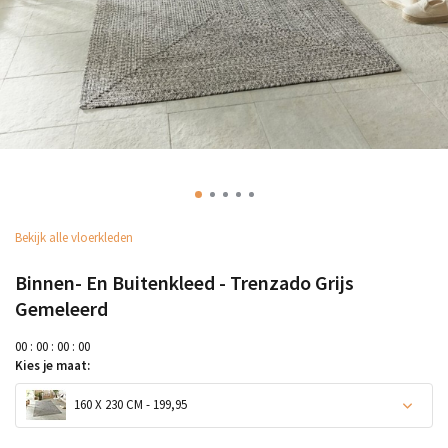
Bekijk alle vloerkleden
Binnen- En Buitenkleed - Trenzado Grijs
Gemeleerd
0
0
:
0
0
:
0
0
:
0
0
Kies je maat:
160 X 230 CM - 199,95