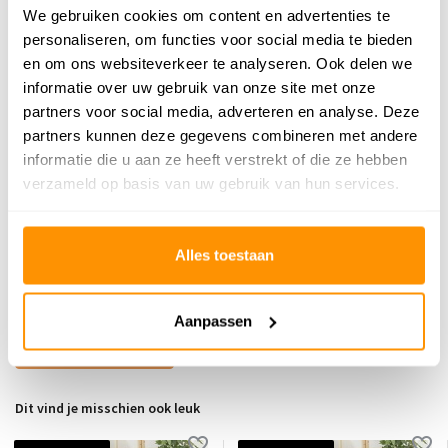
Adviesprijs
284,95
We gebruiken cookies om content en advertenties te
199,95
personaliseren, om functies voor social media te bieden
Je bespaart 85 euro
30%
en om ons websiteverkeer te analyseren. Ook delen we
informatie over uw gebruik van onze site met onze
Buy now, pay later
partners voor social media, adverteren en analyse. Deze
partners kunnen deze gegevens combineren met andere
informatie die u aan ze heeft verstrekt of die ze hebben
verzameld op basis van uw gebruik van hun services.
Reviews
0
/
Gemiddelde uit 0 beoordelingen
5
Alles toestaan
Er zijn nog geen reviews geschreven over dit product..
Aanpassen
Schrijf je eigen review
Dit vind je misschien ook leuk