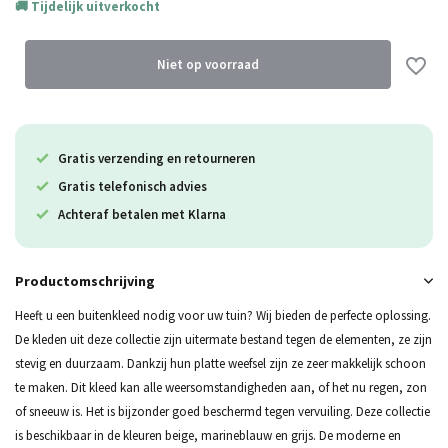
Tijdelijk uitverkocht
Uitverkocht
Uitverkocht
Niet op voorraad
Uitverkocht
Gratis verzending en retourneren
Uitverkocht
Gratis telefonisch advies
Uitverkocht
Achteraf betalen met Klarna
Uitverkocht
Productomschrijving
Uitverkocht
Heeft u een buitenkleed nodig voor uw tuin? Wij bieden de perfecte oplossing.
De kleden uit deze collectie zijn uitermate bestand tegen de elementen, ze zijn
Uitverkocht
stevig en duurzaam. Dankzij hun platte weefsel zijn ze zeer makkelijk schoon
te maken. Dit kleed kan alle weersomstandigheden aan, of het nu regen, zon
of sneeuw is. Het is bijzonder goed beschermd tegen vervuiling. Deze collectie
is beschikbaar in de kleuren beige, marineblauw en grijs. De moderne en