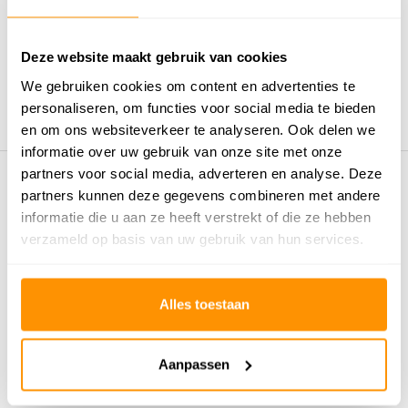
0
/
Gemiddelde uit 0 beoordelingen
5
Er zijn nog geen reviews geschreven over dit product..
Deze website maakt gebruik van cookies
We gebruiken cookies om content en advertenties te
Schrijf je eigen review
personaliseren, om functies voor social media te bieden
en om ons websiteverkeer te analyseren. Ook delen we
informatie over uw gebruik van onze site met onze
partners voor social media, adverteren en analyse. Deze
Eerder bekeken door jou
partners kunnen deze gegevens combineren met andere
informatie die u aan ze heeft verstrekt of die ze hebben
verzameld op basis van uw gebruik van hun services.
Alles toestaan
Aanpassen