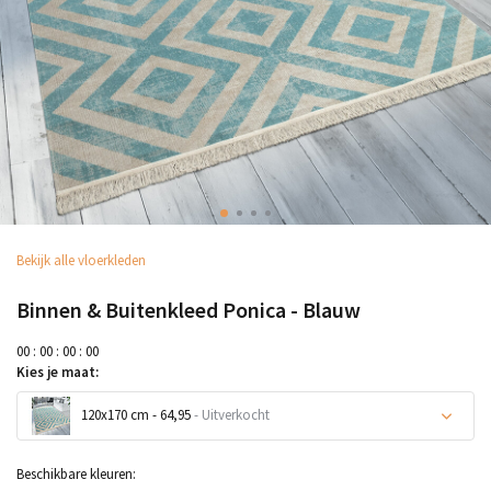
Bekijk alle vloerkleden
Binnen & Buitenkleed Ponica - Blauw
0
0
:
0
0
:
0
0
:
0
0
Kies je maat:
120x170 cm - 64,95
- Uitverkocht
Uitverkocht
Beschikbare kleuren: