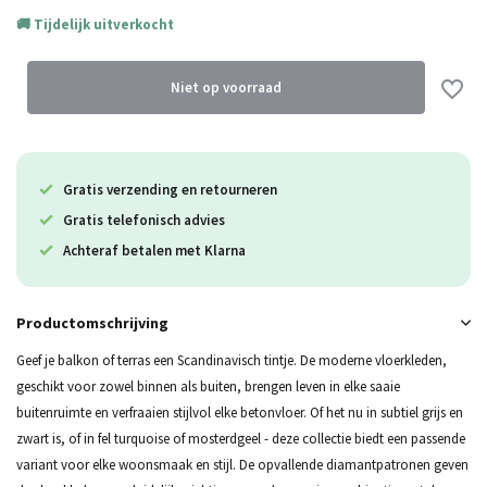
Tijdelijk uitverkocht
Uitverkocht
Uitverkocht
Niet op voorraad
Uitverkocht
Gratis verzending en retourneren
Uitverkocht
Gratis telefonisch advies
Uitverkocht
Achteraf betalen met Klarna
Productomschrijving
Geef je balkon of terras een Scandinavisch tintje. De moderne vloerkleden,
geschikt voor zowel binnen als buiten, brengen leven in elke saaie
buitenruimte en verfraaien stijlvol elke betonvloer. Of het nu in subtiel grijs en
zwart is, of in fel turquoise of mosterdgeel - deze collectie biedt een passende
variant voor elke woonsmaak en stijl. De opvallende diamantpatronen geven