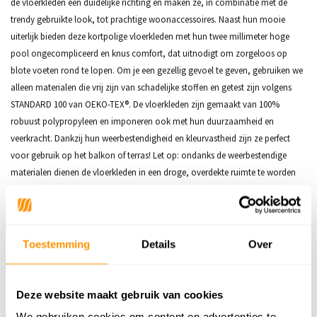
de vloerkleden een duidelijke richting en maken ze, in combinatie met de
trendy gebruikte look, tot prachtige woonaccessoires. Naast hun mooie
uiterlijk bieden deze kortpolige vloerkleden met hun twee millimeter hoge
pool ongecompliceerd en knus comfort, dat uitnodigt om zorgeloos op
blote voeten rond te lopen. Om je een gezellig gevoel te geven, gebruiken we
alleen materialen die vrij zijn van schadelijke stoffen en getest zijn volgens
STANDARD 100 van OEKO-TEX®. De vloerkleden zijn gemaakt van 100%
robuust polypropyleen en imponeren ook met hun duurzaamheid en
veerkracht. Dankzij hun weerbestendigheid en kleurvastheid zijn ze perfect
voor gebruik op het balkon of terras! Let op: ondanks de weerbestendige
materialen dienen de vloerkleden in een droge, overdekte ruimte te worden
gedroogd en gelucht als ze nat of erg vochtig worden.
Toestemming
Details
Over
Productspecificaties
SKU
9508478877366
Deze website maakt gebruik van cookies
We gebruiken cookies om content en advertenties te