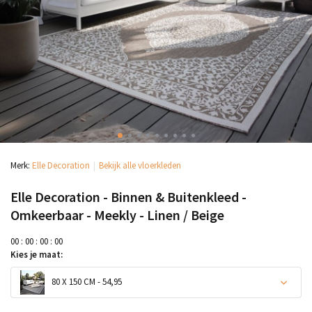
Merk:
Elle Decoration
Bekijk alle vloerkleden
Elle Decoration - Binnen & Buitenkleed -
Omkeerbaar - Meekly - Linen / Beige
0
0
:
0
0
:
0
0
:
0
0
Kies je maat:
80 X 150 CM - 54,95