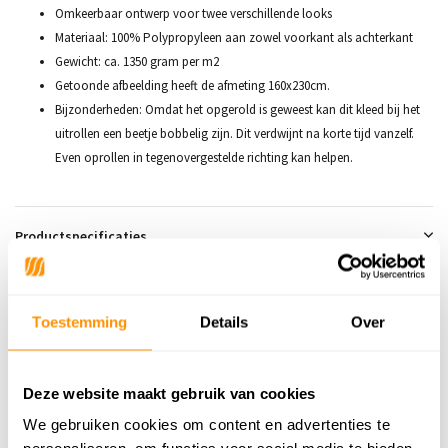
Omkeerbaar ontwerp voor twee verschillende looks
Materiaal: 100% Polypropyleen aan zowel voorkant als achterkant
Gewicht: ca. 1350 gram per m2
Getoonde afbeelding heeft de afmeting 160x230cm.
Bijzonderheden: Omdat het opgerold is geweest kan dit kleed bij het
uitrollen een beetje bobbelig zijn. Dit verdwijnt na korte tijd vanzelf.
Even oprollen in tegenovergestelde richting kan helpen.
Productspecificaties
SKU
9508392598545
Toestemming
Details
Over
Adviesprijs
79,95
54,95
Je bespaart 25 euro
31%
Deze website maakt gebruik van cookies
We gebruiken cookies om content en advertenties te
Buy now, pay later