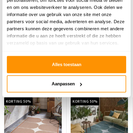
personaliseren, om functies voor social media te bieden
en om ons websiteverkeer te analyseren. Ook delen we
informatie over uw gebruik van onze site met onze
partners voor social media, adverteren en analyse. Deze
partners kunnen deze gegevens combineren met andere
Reviews
informatie die u aan ze heeft verstrekt of die ze hebben
0
/
Gemiddelde uit 0 beoordelingen
5
verzameld op basis van uw gebruik van hun services.
Er zijn nog geen reviews geschreven over dit product..
Alles toestaan
Schrijf je eigen review
Aanpassen
Dit vind je misschien ook leuk
KORTING 50%
KORTING 50%