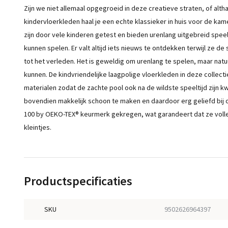
Zijn we niet allemaal opgegroeid in deze creatieve straten, of alth
kindervloerkleden haal je een echte klassieker in huis voor de kame
zijn door vele kinderen getest en bieden urenlang uitgebreid speelp
kunnen spelen. Er valt altijd iets nieuws te ontdekken terwijl ze 
tot het verleden. Het is geweldig om urenlang te spelen, maar natu
kunnen. De kindvriendelijke laagpolige vloerkleden in deze collec
materialen zodat de zachte pool ook na de wildste speeltijd zijn k
bovendien makkelijk schoon te maken en daardoor erg geliefd bij
100 by OEKO-TEX® keurmerk gekregen, wat garandeert dat ze volledig
kleintjes.
Productspecificaties
SKU
9502626964397