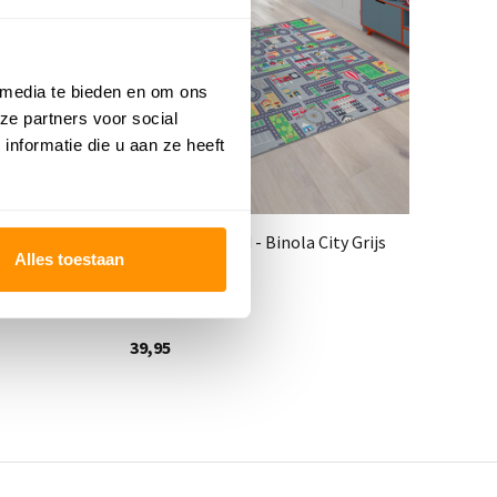
 media te bieden en om ons
ze partners voor social
nformatie die u aan ze heeft
el Grijs
Auto speelkleed - Binola City Grijs
Ki
Alles toestaan
We
Deliverytime
Del
39,95
59