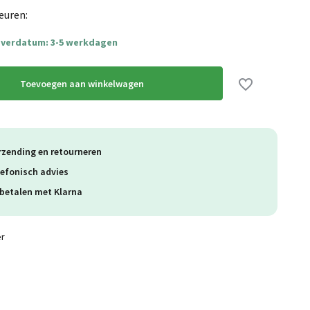
euren:
everdatum: 3-5 werkdagen
Toevoegen aan winkelwagen
rzending en retourneren
lefonisch advies
betalen met Klarna
Uitverkocht
er
Uitverkocht