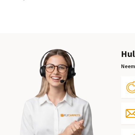
Hul
Neem 