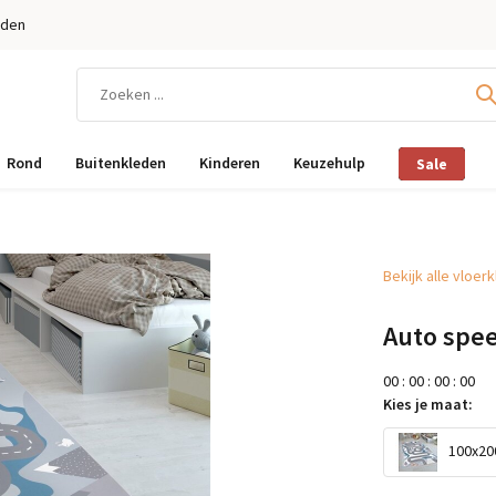
eden
Rond
Buitenkleden
Kinderen
Keuzehulp
Sale
Bekijk alle vloer
Auto spee
0
0
:
0
0
:
0
0
:
0
0
Kies je maat:
100x200