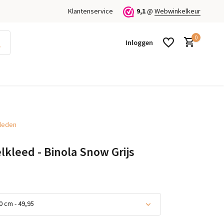
Klantenservice
9,1
@
Webwinkelkeur
0
Inloggen
kleden
Account aanmaken
Account aanmaken
lkleed - Binola Snow Grijs
 cm - 49,95