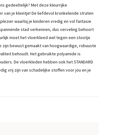
ans gedeeltelijk? Met deze kleurrijke
r van je kleintje! De liefdevol kronkelende straten
lezier waarbij je kinderen vredig en vol fantasie
de spannende stad verkennen, dus verveling behoort
urlijk moet het vloerkleed wel tegen een stootje
tie zijn bewust gemaakt van hoogwaardige, robuuste
waliteit behoudt. Het gebruikte polyamide is
 ouders. De vloerkleden hebben ook het STANDARD
 vrij zijn van schadelijke stoffen voor jou en je