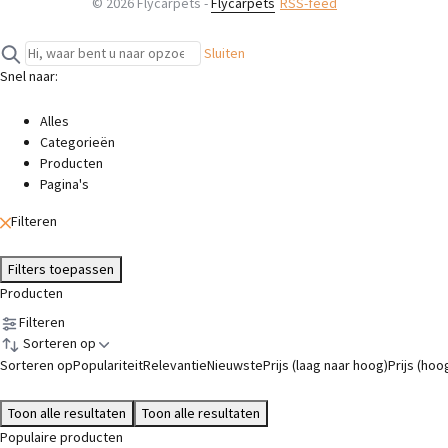
© 2026 Flycarpets -
Flycarpets
RSS-feed
Sluiten
Snel naar:
Alles
Categorieën
Producten
Pagina's
Filteren
Filters toepassen
Producten
Filteren
Sorteren op
Sorteren op
Populariteit
Relevantie
Nieuwste
Prijs (laag naar hoog)
Prijs (hoo
Toon alle resultaten
Toon alle resultaten
Populaire producten