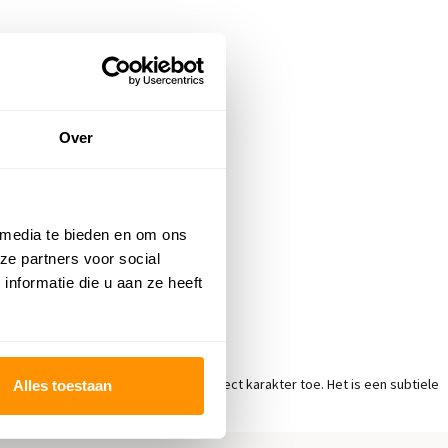
Over
maal gebruik van de ruimte.
ere ruimte.
.
 media te bieden en om ons
ning van de zithoek.
ze partners voor social
t een echte blikvanger in de ruimte.
nformatie die u aan ze heeft
en rond vintage vloerkleed voegt direct karakter toe. Het is een subtiele
Alles toestaan