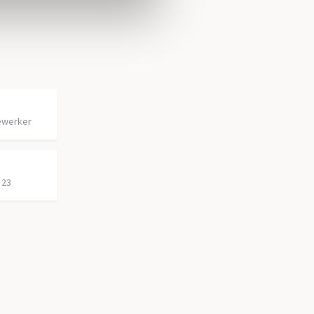
ewerker
 23