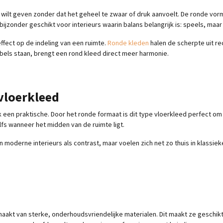
wilt geven zonder dat het geheel te zwaar of druk aanvoelt. De ronde vorm
zonder geschikt voor interieurs waarin balans belangrijk is: speels, maar 
ffect op de indeling van een ruimte.
Ronde kleden
halen de scherpte uit re
bels staan, brengt een rond kleed direct meer harmonie.
vloerkleed
k een praktische. Door het ronde formaat is dit type vloerkleed perfect om
lfs wanneer het midden van de ruimte ligt.
n moderne interieurs als contrast, maar voelen zich net zo thuis in klassie
kt van sterke, onderhoudsvriendelijke materialen. Dit maakt ze geschikt 