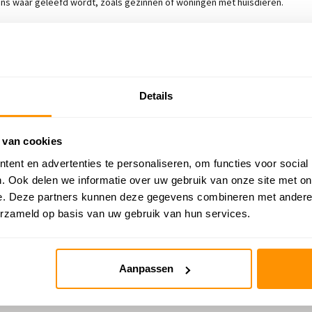
dens waar geleefd wordt, zoals gezinnen of woningen met huisdieren.
ng, wat zorgt voor extra comfort zonder in te leveren op uitstraling.
Details
juiste maat kiezen is belangrijk voor een gebalanceerde uitstraling en opti
d naast een fauteuil, in een leeshoek of als decoratief element in een klein
 van cookies
inere slaapkamers. Deze maat brengt sfeer zonder de ruimte te domineren
ent en advertenties te personaliseren, om functies voor social
n onder ronde salontafels. Zorgt voor samenhang en een duidelijke afbake
. Ook delen we informatie over uw gebruik van onze site met on
der een ronde eettafel. Deze maat creëert rust en maakt het vloerkleed to
e. Deze partners kunnen deze gegevens combineren met andere i
erzameld op basis van uw gebruik van hun services.
er
ccent zoekt voor de slaapkamer of een gezellige eethoek wilt afbakenen, e
Aanpassen
in meubels of indeling.