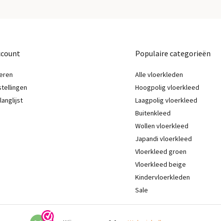
ccount
Populaire categorieën
eren
Alle vloerkleden
stellingen
Hoogpolig vloerkleed
langlijst
Laagpolig vloerkleed
Buitenkleed
Wollen vloerkleed
Japandi vloerkleed
Vloerkleed groen
Vloerkleed beige
Kindervloerkleden
Sale