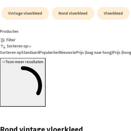
Vintage vloerkleed
Rond vloerkleed
Vloerkleed
Producten
Filter
Sorteren op
Sorteren op
Standaard
Populariteit
Nieuwste
Prijs (laag naar hoog)
Prijs (hoo
Toon meer resultaten
Rond vintage vloerkleed