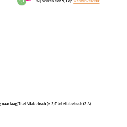
9,1
Wij scoren een
9,1
op
Webwinkelkeur
g naar laag)
Titel Alfabetisch (A-Z)
Titel Alfabetisch (Z-A)