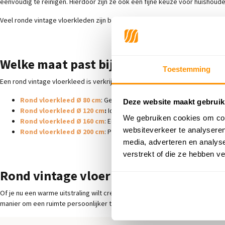
eenvoudig te reinigen. Hierdoor zijn ze ook een fijne keuze voor huishou
Veel ronde vintage vloerkleden zijn bovendien geschikt voor vloerverwarmi
Welke maat past bij jouw ruimte
Toestemming
Een rond vintage vloerkleed is verkrijgbaar in verschillende diameters. De 
Rond vloerkleed Ø 80 cm
: Geschikt als subtiel accent, bijvoorbeel
Deze website maakt gebruik
Rond vloerkleed Ø 120 cm
:
Ideaal voor compacte zithoeken of kle
We gebruiken cookies om cont
Rond vloerkleed Ø 160 cm
: Een populaire maat voor woonkamers e
websiteverkeer te analyseren
Rond vloerkleed Ø 200 cm
: Perfect voor ruimere woonkamers of on
media, adverteren en analys
verstrekt of die ze hebben v
Rond vintage vloerkleed als sfeermak
Of je nu een warme uitstraling wilt creëren in de woonkamer, een speels a
manier om een ruimte persoonlijker te maken, zonder grote veranderingen 