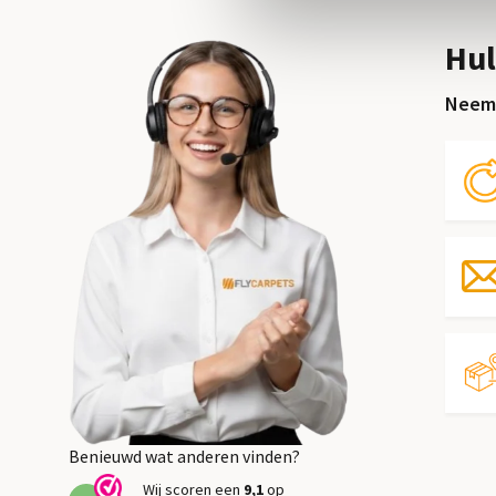
Hul
Neem 
Benieuwd wat anderen vinden?
Wij scoren een
9,1
op