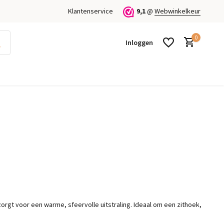
Klantenservice
9,1
@
Webwinkelkeur
0
Inloggen
Account aanmaken
Account aanmaken
zorgt voor een warme, sfeervolle uitstraling. Ideaal om een zithoek,