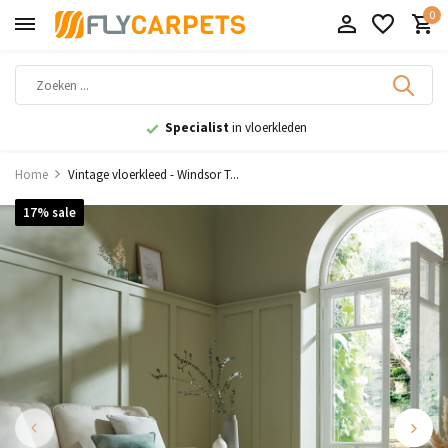
0
9,1
uit 11.000+ beoordelingen
Home
Vintage vloerkleed - Windsor T...
17% sale