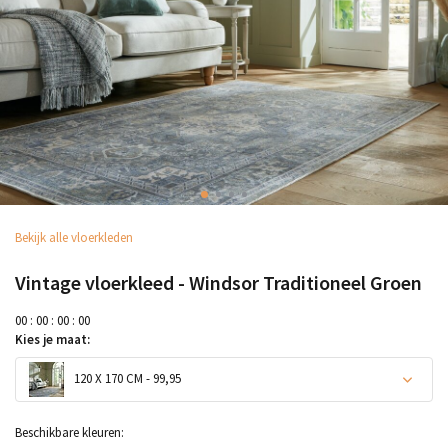
Bekijk alle vloerkleden
Vintage vloerkleed - Windsor Traditioneel Groen
0
0
:
0
0
:
0
0
:
0
0
Kies je maat:
120 X 170 CM - 99,95
Beschikbare kleuren: