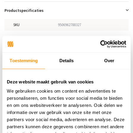
Productspecificaties
SKU
9506962788327
Adviesprijs
119,95
99,95
Je bespaart 20 euro
17%
Toestemming
Details
Over
Buy now, pay later
Deze website maakt gebruik van cookies
We gebruiken cookies om content en advertenties te
personaliseren, om functies voor social media te bieden
Reviews
en om ons websiteverkeer te analyseren. Ook delen we
informatie over uw gebruik van onze site met onze
0
/
Gemiddelde uit 0 beoordelingen
5
partners voor social media, adverteren en analyse. Deze
partners kunnen deze gegevens combineren met andere
Er zijn nog geen reviews geschreven over dit product..