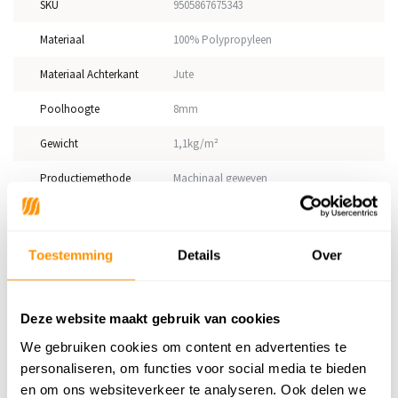
SKU
9505867675343
Materiaal
100% Polypropyleen
Materiaal Achterkant
Jute
Poolhoogte
8mm
Gewicht
1,1kg/m²
Productiemethode
Machinaal geweven
Vloerverwarming
Geschikt
Geschikt voor: Binnen of
Toestemming
Details
Over
Binnen
buiten?
Anti allergie
Ja
Deze website maakt gebruik van cookies
Gecertificeerd
OEKO-TEX®
We gebruiken cookies om content en advertenties te
personaliseren, om functies voor social media te bieden
en om ons websiteverkeer te analyseren. Ook delen we
Adviesprijs
229,95