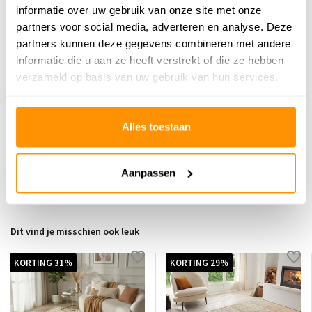
informatie over uw gebruik van onze site met onze
159,95
Je bespaart 70 euro
30%
partners voor social media, adverteren en analyse. Deze
partners kunnen deze gegevens combineren met andere
informatie die u aan ze heeft verstrekt of die ze hebben
verzameld op basis van uw gebruik van hun services.
Reviews
0
/
Gemiddelde uit 0 beoordelingen
5
Alles toestaan
Er zijn nog geen reviews geschreven over dit product..
Aanpassen
Schrijf je eigen review
Dit vind je misschien ook leuk
KORTING 31%
KORTING 29%