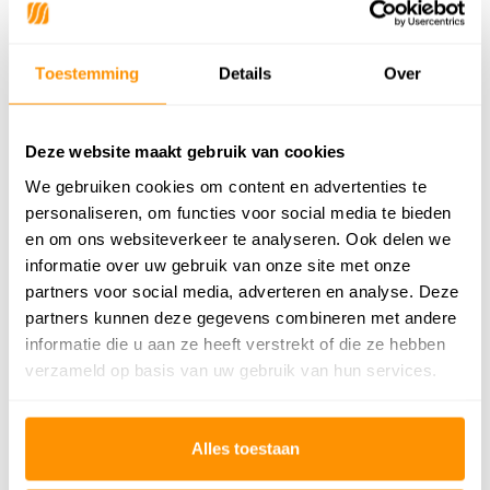
Geschikt voor: Binnen of
Binnen
buiten?
Toestemming
Details
Over
Anti allergie
Ja
Gecertificeerd
OEKO-TEX®
Deze website maakt gebruik van cookies
We gebruiken cookies om content en advertenties te
personaliseren, om functies voor social media te bieden
Adviesprijs
74,95
en om ons websiteverkeer te analyseren. Ook delen we
54,95
Je bespaart 20 euro
27%
informatie over uw gebruik van onze site met onze
partners voor social media, adverteren en analyse. Deze
Buy now, pay later
partners kunnen deze gegevens combineren met andere
informatie die u aan ze heeft verstrekt of die ze hebben
verzameld op basis van uw gebruik van hun services.
Reviews
Alles toestaan
5
/
Gemiddelde uit 2 beoordelingen
5