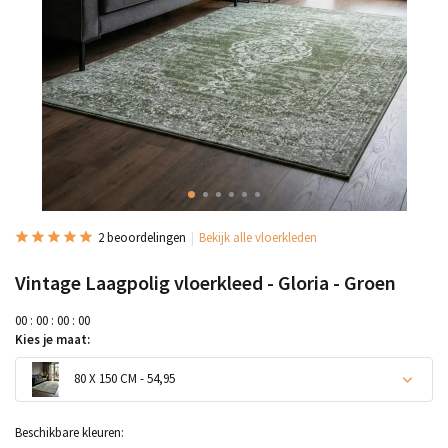
2 beoordelingen
Bekijk alle vloerkleden
Vintage Laagpolig vloerkleed - Gloria - Groen
0
0
:
0
0
:
0
0
:
0
0
Kies je maat:
80 X 150 CM - 54,95
Beschikbare kleuren: