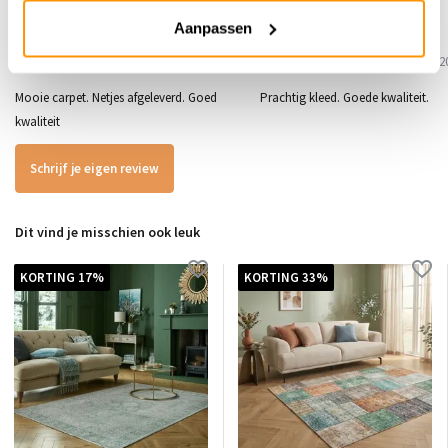
Aanpassen
5
/
5
/
5
5
Gepost door:
Julio
op 1 Januari 2026
Gepost door:
Els
op 3 September 2
Mooie carpet. Netjes afgeleverd. Goed
Prachtig kleed. Goede kwaliteit.
kwaliteit
Schrijf je eigen review
Dit vind je misschien ook leuk
KORTING 17%
KORTING 33%