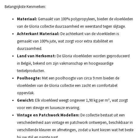
Belangrijkste Kenmerken:
Materiaal:
Gemaakt van 100% polypropyleen, bieden de vloerkleden
van de Gloria collectie duurzaamheid en weerstand tegen slijtage.
Achterkant Materiaal:
De achterkant van de vloerkleden is
gemaakt van 100% jute, wat zorgt voor extra stabiliteit en
duurzaamheid.
Land van Herkomst:
De Gloria vloerkleden worden geproduceerd
in België, bekend om zijn vakmanschap en hoogwaardige
textielproducten.
Poolhoogte:
Met een poolhoogte van circa 9 mm bieden de
vloerkleden van de Gloria collectie een zacht en comfortabel
oppervlak.
Gewicht:
Elk vloerkleed weegt ongeveer 1,90 kg per m², wat zorgt
voor een stevige en luxueuze ervaring.
Vintage en Patchwork Modellen:
De collectie bestaat uit een
verscheidenheid aan vintage en patchwork ontwerpen, beschikbaar in
verschillende kleuren en afmetingen, zodat u kunt kiezen wat het beste
bij uw stijl en ruimte past.