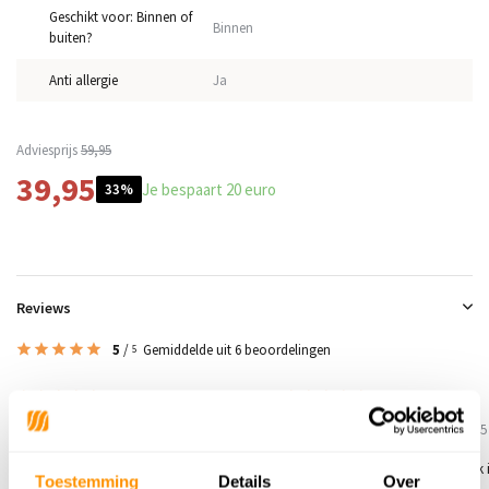
Geschikt voor: Binnen of
Binnen
buiten?
Anti allergie
Ja
Adviesprijs
59,95
39,95
Je bespaart 20 euro
33%
Reviews
5
/
Gemiddelde uit 6 beoordelingen
5
5
/
5
/
5
5
Gepost door:
Gijbels
op 1 Juli 2026
Gepost door:
Joke
op 18 Juni 2025
Goed van kleur
Kleed is zoals verwacht. Niet te dik
Toestemming
Details
Over