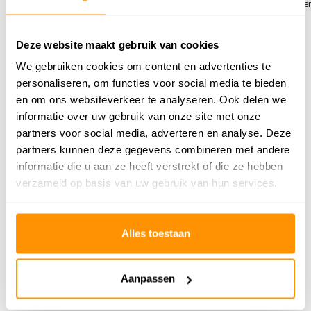
vloer verwarming en mooie kleure
patronen.
Deze website maakt gebruik van cookies
Toon
1
-
3
van
6
reacties
1
2
We gebruiken cookies om content en advertenties te
personaliseren, om functies voor social media te bieden
en om ons websiteverkeer te analyseren. Ook delen we
Schrijf je eigen review
informatie over uw gebruik van onze site met onze
partners voor social media, adverteren en analyse. Deze
partners kunnen deze gegevens combineren met andere
informatie die u aan ze heeft verstrekt of die ze hebben
verzameld op basis van uw gebruik van hun services.
Alles toestaan
Vintage vloerkleed
James Starterset
- Burano Groen
Vloerkleed &
Meubelstof
Aanpassen
Tapijtreiniger