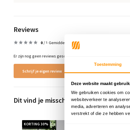
Reviews
0
/
Gemiddelde uit 0 beoordelingen
5
Er zijn nog geen reviews geschreven over dit product..
Toestemming
Schrijf je eigen review
Deze website maakt gebruik
We gebruiken cookies om cont
Dit vind je misschien ook leuk
websiteverkeer te analyseren
media, adverteren en analys
verstrekt of die ze hebben v
KORTING 30%
KORTING