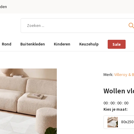
eden
Rond
Buitenkleden
Kinderen
Keuzehulp
Sale
Merk:
Villeroy & 
Wollen vl
0
0
:
0
0
:
0
0
:
0
0
Kies je maat:
80x250 