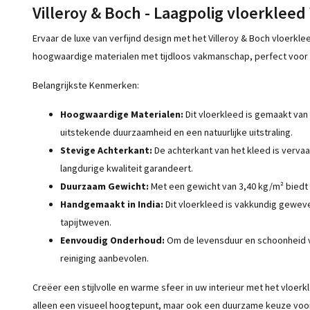
Villeroy & Boch - Laagpolig vloerkleed
Ervaar de luxe van verfijnd design met het Villeroy & Boch vloerkle
hoogwaardige materialen met tijdloos vakmanschap, perfect voor el
Belangrijkste Kenmerken:
Hoogwaardige Materialen:
Dit vloerkleed is gemaakt van
uitstekende duurzaamheid en een natuurlijke uitstraling.
Stevige Achterkant:
De achterkant van het kleed is vervaar
langdurige kwaliteit garandeert.
Duurzaam Gewicht:
Met een gewicht van 3,40 kg/m² biedt d
Handgemaakt in India:
Dit vloerkleed is vakkundig geweven 
tapijtweven.
Eenvoudig Onderhoud:
Om de levensduur en schoonheid v
reiniging aanbevolen.
Creëer een stijlvolle en warme sfeer in uw interieur met het vloerkle
alleen een visueel hoogtepunt, maar ook een duurzame keuze voor