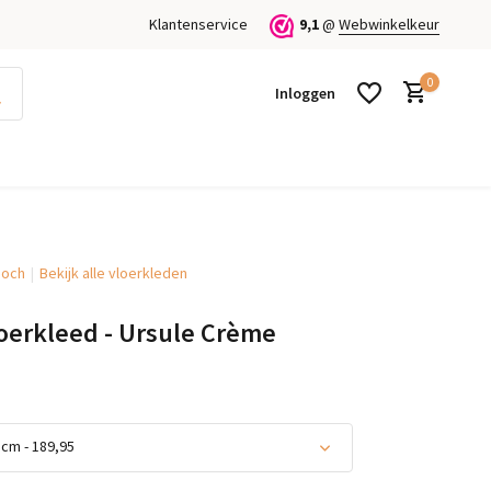
Klantenservice
9,1
@
Webwinkelkeur
0
Inloggen
Boch
Bekijk alle vloerkleden
Account aanmaken
Account aanmaken
oerkleed - Ursule Crème
cm - 189,95