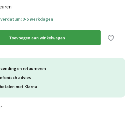
euren:
everdatum: 3-5 werkdagen
Toevoegen aan winkelwagen
rzending en retourneren
lefonisch advies
betalen met Klarna
er