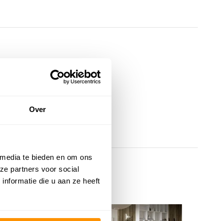
Over
 media te bieden en om ons
ze partners voor social
nformatie die u aan ze heeft
KORTING 30%
K