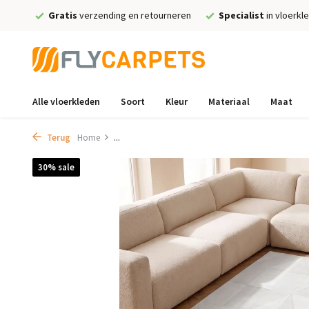
Gratis
verzending en retourneren
Specialist
in vloerkl
Alle vloerkleden
Soort
Kleur
Materiaal
Maat
Terug
Home
...
30% sale