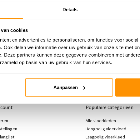
E-mail versturen
Telefonisch contact
Details
vragen@flycarpets.nl
Bel ons op 020 - 261 47
 van cookies
Bestelling volgen
ent en advertenties te personaliseren, om functies voor social
Volg uw bestelling
. Ook delen we informatie over uw gebruik van onze site met on
e. Deze partners kunnen deze gegevens combineren met andere i
erzameld op basis van uw gebruik van hun services.
Aanpassen
ccount
Populaire categorieën
eren
Alle vloerkleden
stellingen
Hoogpolig vloerkleed
langlijst
Laagpolig vloerkleed