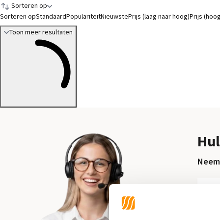
Sorteren op
Sorteren op
Standaard
Populariteit
Nieuwste
Prijs (laag naar hoog)
Prijs (hoo
Toon meer resultaten
Hul
Neem 