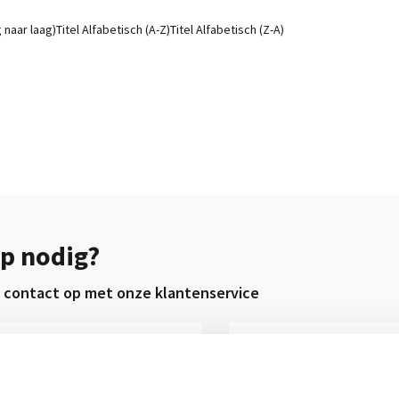
g naar laag)
Titel Alfabetisch (A-Z)
Titel Alfabetisch (Z-A)
p nodig?
contact op met onze klantenservice
Retourneren
Chat direct
Informatie over het terugsturen
Chatten met een med