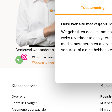
Toestemming
Deze website maakt gebruik
We gebruiken cookies om cont
websiteverkeer te analyseren
media, adverteren en analys
Benieuwd wat anderen vinden?
verstrekt of die ze hebben v
Wij scoren een
9,1
op
9,1
Webwinkelkeur
Klantenservice
Mijn a
Over ons
Registr
Bestelling volgen
Mijn be
Algemene voorwaarden
Mijn ver