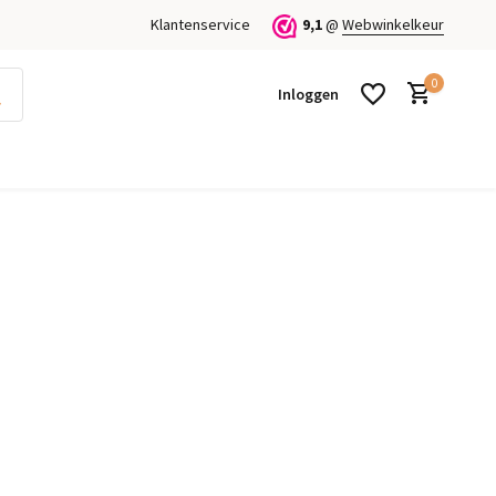
Klantenservice
9,1
@
Webwinkelkeur
0
Inloggen
Account aanmaken
Account aanmaken