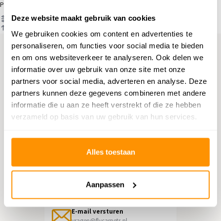
Producten
Deze website maakt gebruik van cookies
Filter
Sorteren op
We gebruiken cookies om content en advertenties te
personaliseren, om functies voor social media te bieden
en om ons websiteverkeer te analyseren. Ook delen we
Hulp nodig?
informatie over uw gebruik van onze site met onze
partners voor social media, adverteren en analyse. Deze
Neem contact op met onze
partners kunnen deze gegevens combineren met andere
klantenservice
informatie die u aan ze heeft verstrekt of die ze hebben
verzameld op basis van uw gebruik van hun services.
Retourneren
Informatie over het terugsturen
Alles toestaan
Chat direct
Chatten met een medewerker
Aanpassen
E-mail versturen
vragen@flycarpets.nl