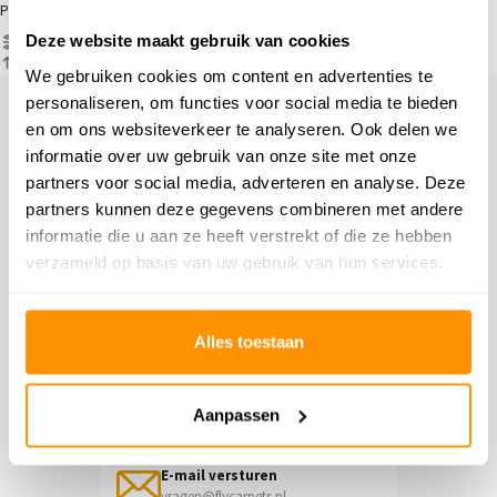
Producten
Deze website maakt gebruik van cookies
Filter
Sorteren op
We gebruiken cookies om content en advertenties te
personaliseren, om functies voor social media te bieden
en om ons websiteverkeer te analyseren. Ook delen we
Hulp nodig?
informatie over uw gebruik van onze site met onze
partners voor social media, adverteren en analyse. Deze
Neem contact op met onze
partners kunnen deze gegevens combineren met andere
klantenservice
informatie die u aan ze heeft verstrekt of die ze hebben
verzameld op basis van uw gebruik van hun services.
Retourneren
Informatie over het terugsturen
Alles toestaan
Chat direct
Chatten met een medewerker
Aanpassen
E-mail versturen
vragen@flycarpets.nl